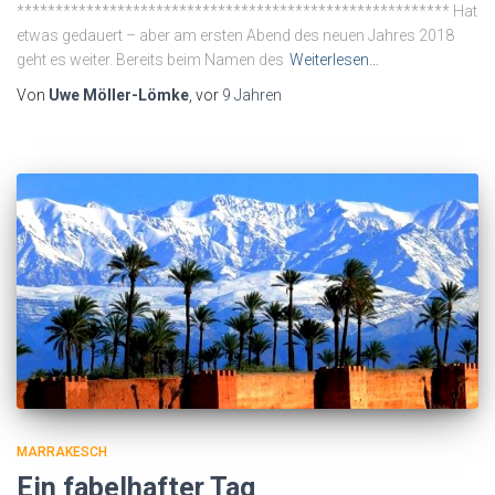
******************************************************** Hat
etwas gedauert – aber am ersten Abend des neuen Jahres 2018
geht es weiter. Bereits beim Namen des
Weiterlesen…
Von
Uwe Möller-Lömke
, vor
9 Jahren
MARRAKESCH
Ein fabelhafter Tag