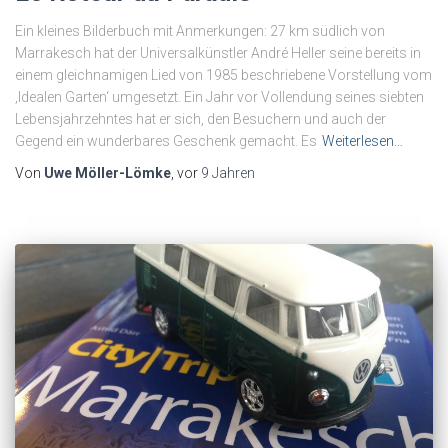
Ein kleines Bilderbuch mit Anmerkungen: 27 km südlich von
Marrakesch hat der Universalkünstler André Heller seine bereits in
einem gleichnamigen Lied von 1985 beschriebene Vorstellung vom
‚Idealen Garten‘ umgesetzt. Ein Jahr vor Vollendung seines siebten
Lebensjahrzehntes hat er sich, den Besuchern und auch der
Gegend ein wunderbares Geschenk gemacht. Es
Weiterlesen…
Von
Uwe Möller-Lömke
, vor
9 Jahren