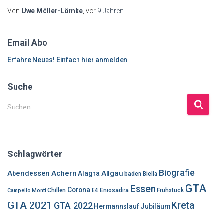
Von
Uwe Möller-Lömke
, vor
9 Jahren
Email Abo
Erfahre Neues! Einfach hier anmelden
Suche
S
Suchen …
u
c
h
e
Schlagwörter
n
n
Biografie
Abendessen
Achern
Allgäu
Alagna
baden
Biella
a
GTA
Essen
c
Corona
Chillen
E4
Enrosadira
Frühstück
Campello Monti
h
GTA 2021
Kreta
GTA 2022
Hermannslauf
Jubiläum
: