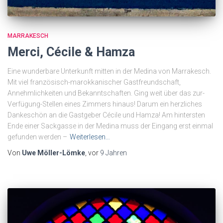
MARRAKESCH
Merci, Cécile & Hamza
Eine wunderbare Unterkunft mitten in der Medina von Marrakesch.
Mit viel französisch-marokkanischer Gastfreundschaft,
Annehmlichkeiten und Bekanntschaften. Ging weit über das zur-
Verfügung-Stellen eines Zimmers hinaus! Darum ein herzliches
Dankeschön an die Gastgeber Cécile und Hamza! Am hintersten
Ende einer Sackgasse in der Medina muss der Eingang erst einmal
gefunden werden –
Weiterlesen…
Von
Uwe Möller-Lömke
, vor
9 Jahren