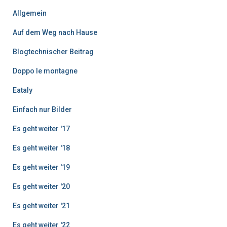
i
Allgemein
t
r
Auf dem Weg nach Hause
ä
g
Blogtechnischer Beitrag
e
Doppo le montagne
Eataly
Einfach nur Bilder
Es geht weiter '17
Es geht weiter '18
Es geht weiter '19
Es geht weiter '20
Es geht weiter '21
Es geht weiter '22