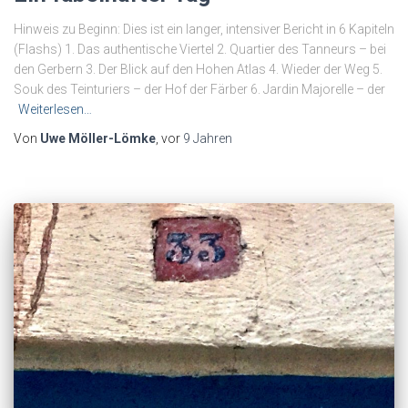
Hinweis zu Beginn: Dies ist ein langer, intensiver Bericht in 6 Kapiteln
(Flashs) 1. Das authentische Viertel 2. Quartier des Tanneurs – bei
den Gerbern 3. Der Blick auf den Hohen Atlas 4. Wieder der Weg 5.
Souk des Teinturiers – der Hof der Färber 6. Jardin Majorelle – der
Weiterlesen…
Von
Uwe Möller-Lömke
, vor
9 Jahren