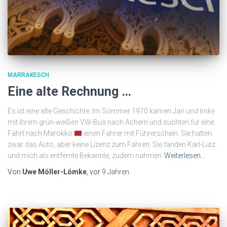
MARRAKESCH
Eine alte Rechnung …
Es ist eine alte Geschichte: Im Sommer 1970 kamen Jan und Imke
mit ihrem grün-weißen VW-Bus nach Achern und suchten für eine
Fahrt nach Marokko
einen Fahrer mit Führerschein. Sie hatten
zwar das Auto, aber keine Lizenz zum Fahren. Sie fanden Karl-Lutz
und mich als entfernte Bekannte, zudem nahmen
Weiterlesen…
Von
Uwe Möller-Lömke
, vor
9 Jahren