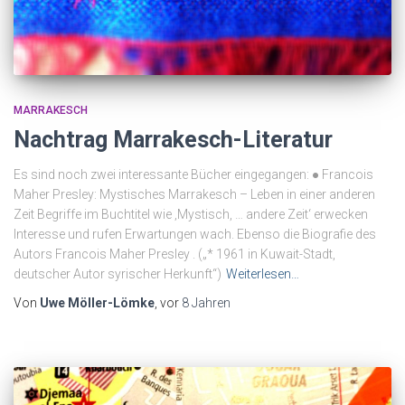
MARRAKESCH
Nachtrag Marrakesch-Literatur
Es sind noch zwei interessante Bücher eingegangen: ● Francois
Maher Presley: Mystisches Marrakesch – Leben in einer anderen
Zeit Begriffe im Buchtitel wie ‚Mystisch, … andere Zeit‘ erwecken
Interesse und rufen Erwartungen wach. Ebenso die Biografie des
Autors Francois Maher Presley . („* 1961 in Kuwait-Stadt,
deutscher Autor syrischer Herkunft“)
Weiterlesen…
Von
Uwe Möller-Lömke
, vor
8 Jahren