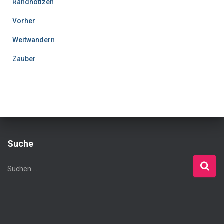
Randnotizen
Vorher
Weitwandern
Zauber
Suche
S
Suchen …
u
c
h
e
n