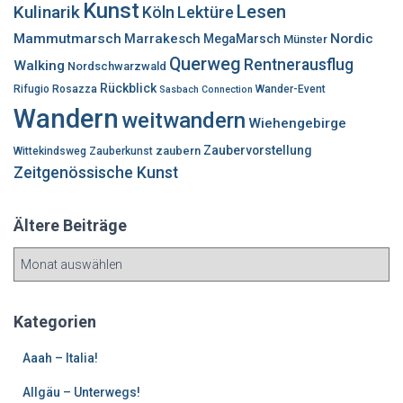
Kunst
Lesen
Kulinarik
Lektüre
Köln
Mammutmarsch
Marrakesch
Nordic
MegaMarsch
Münster
Querweg
Rentnerausflug
Walking
Nordschwarzwald
Rückblick
Rifugio Rosazza
Wander-Event
Sasbach Connection
Wandern
weitwandern
Wiehengebirge
Zaubervorstellung
zaubern
Wittekindsweg
Zauberkunst
Zeitgenössische Kunst
Ältere Beiträge
Ä
l
t
e
Kategorien
r
e
Aaah – Italia!
B
Allgäu – Unterwegs!
e