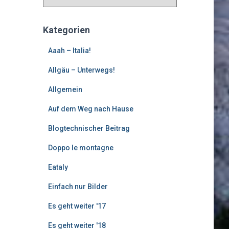
l
t
e
Kategorien
r
e
Aaah – Italia!
B
Allgäu – Unterwegs!
e
i
Allgemein
t
r
Auf dem Weg nach Hause
ä
g
Blogtechnischer Beitrag
e
Doppo le montagne
Eataly
Einfach nur Bilder
Es geht weiter '17
Es geht weiter '18