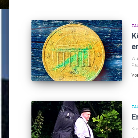
ZA
K
e
Wun
Pau
Vo
ZA
E
Kur