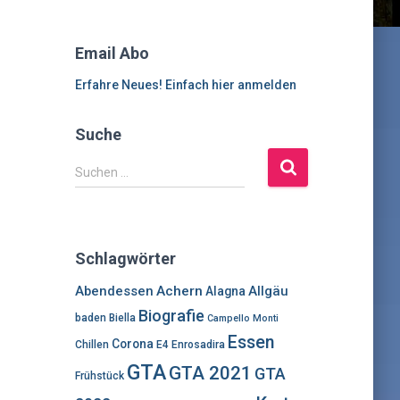
Email Abo
Erfahre Neues! Einfach hier anmelden
Suche
S
Suchen …
u
c
h
e
Schlagwörter
n
n
Abendessen
Achern
Allgäu
Alagna
a
Biografie
baden
Biella
Campello Monti
c
Essen
h
Corona
Chillen
E4
Enrosadira
:
GTA
GTA 2021
GTA
Frühstück