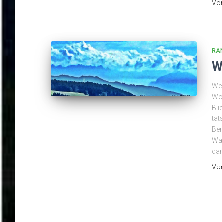
Vo
RA
W
Wen
Wol
Bli
tat
Ber
Wa
da
Vo