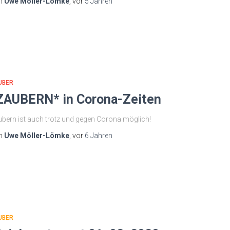
n
Uwe Möller-Lömke
, vor
5 Jahren
UBER
ZAUBERN* in Corona-Zeiten
bern ist auch trotz und gegen Corona möglich!
n
Uwe Möller-Lömke
, vor
6 Jahren
UBER