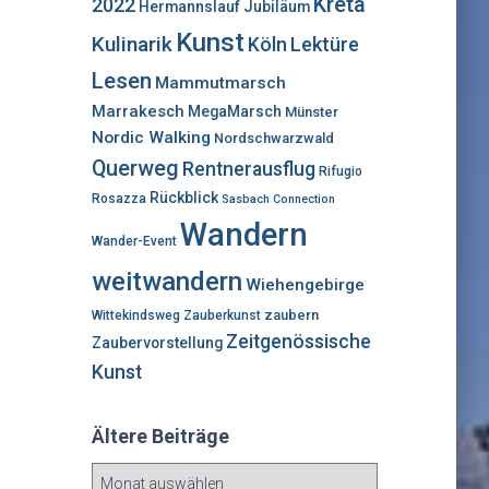
Kreta
2022
Hermannslauf
Jubiläum
Kunst
Kulinarik
Lektüre
Köln
Lesen
Mammutmarsch
Marrakesch
MegaMarsch
Münster
Nordic Walking
Nordschwarzwald
Querweg
Rentnerausflug
Rifugio
Rückblick
Rosazza
Sasbach Connection
Wandern
Wander-Event
weitwandern
Wiehengebirge
zaubern
Wittekindsweg
Zauberkunst
Zeitgenössische
Zaubervorstellung
Kunst
Ältere Beiträge
Ä