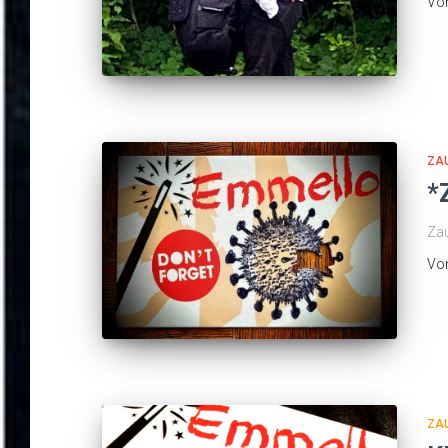
Vo
ZA
*
Zau
Vo
ZA