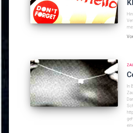
K
Hin
Ver
me
Vo
ZA
C
In 
Zau
Dar
Sch
htt
geh
ein