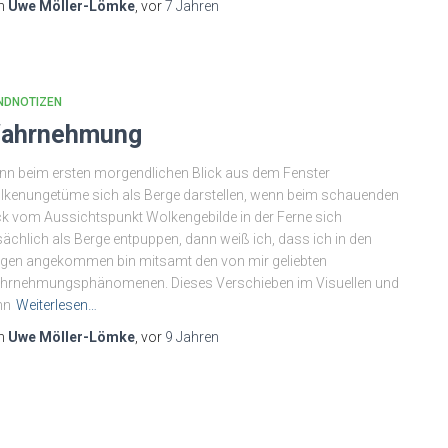
n
Uwe Möller-Lömke
, vor
7 Jahren
NDNOTIZEN
ahrnehmung
n beim ersten morgendlichen Blick aus dem Fenster
kenungetüme sich als Berge darstellen, wenn beim schauenden
ck vom Aussichtspunkt Wolkengebilde in der Ferne sich
sächlich als Berge entpuppen, dann weiß ich, dass ich in den
gen angekommen bin mitsamt den von mir geliebten
hrnehmungsphänomenen. Dieses Verschieben im Visuellen und
nn
Weiterlesen…
n
Uwe Möller-Lömke
, vor
9 Jahren