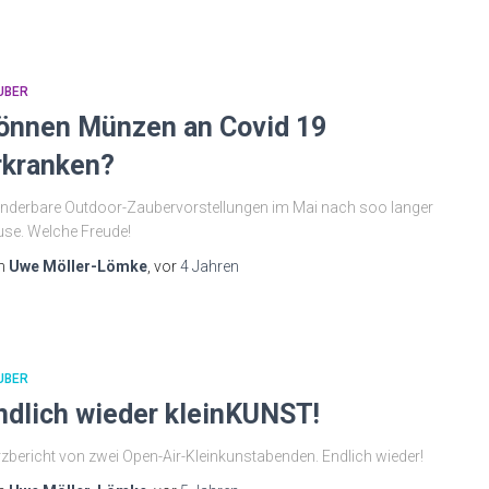
UBER
önnen Münzen an Covid 19
rkranken?
derbare Outdoor-Zaubervorstellungen im Mai nach soo langer
se. Welche Freude!
n
Uwe Möller-Lömke
, vor
4 Jahren
UBER
ndlich wieder kleinKUNST!
zbericht von zwei Open-Air-Kleinkunstabenden. Endlich wieder!