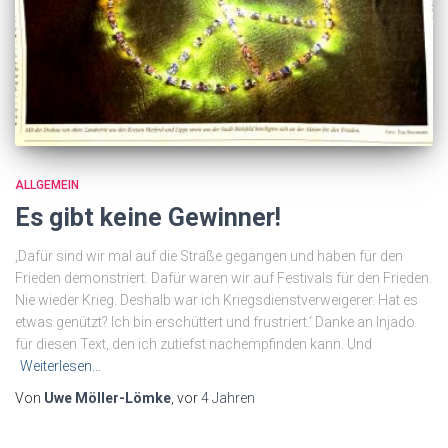
ALLGEMEIN
Es gibt keine Gewinner!
‚Dafür sind wir mal auf die Straße gegangen und haben für den
Frieden demonstriert. Dafür waren wir auf Festivals für den Frieden.
Nie wieder Krieg. Deshalb war ich Kriegsdienstverweigerer. Hat es
etwas genützt? Ich bin erschüttert und frustriert.‘ Danke an Injado
für diesen Text, den ich zutiefst nachempfinden kann. Und
Weiterlesen…
Von
Uwe Möller-Lömke
, vor
4 Jahren