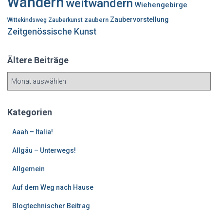
Wandern
weitwandern
Wiehengebirge
Zaubervorstellung
zaubern
Wittekindsweg
Zauberkunst
Zeitgenössische Kunst
Ältere Beiträge
Ä
l
t
e
Kategorien
r
e
Aaah – Italia!
B
Allgäu – Unterwegs!
e
i
Allgemein
t
r
Auf dem Weg nach Hause
ä
g
Blogtechnischer Beitrag
e