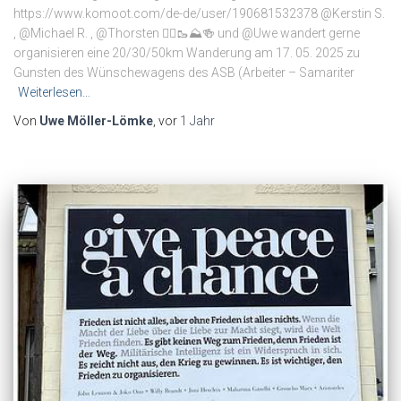
https://www.komoot.com/de-de/user/190681532378 @Kerstin S.
, @Michael R. , @Thorsten 🚴‍♂️🥾⛰🍻 und @Uwe wandert gerne
organisieren eine 20/30/50km Wanderung am 17. 05. 2025 zu
Gunsten des Wünschewagens des ASB (Arbeiter – Samariter
Weiterlesen…
Von
Uwe Möller-Lömke
, vor
1 Jahr