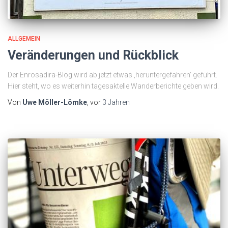
ALLGEMEIN
Veränderungen und Rückblick
Der Enrosadira-Blog wird ab jetzt etwas ‚heruntergefahren‘ geführt.
Hier steht, wo es weiterhin tagesaktelle Wanderberichte geben wird.
Von
Uwe Möller-Lömke
, vor
3 Jahren