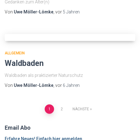
Gedanken zum Alter(n)
Von
Uwe Möller-Lömke
, vor
5 Jahren
ALLGEMEIN
Waldbaden
Waldbaden als praktizierter Naturschutz
Von
Uwe Möller-Lömke
, vor
6 Jahren
Seitennummerierung
1
2
NÄCHSTE
der
Email Abo
Beiträge
Erfahre Neues! Einfach hier anmelden