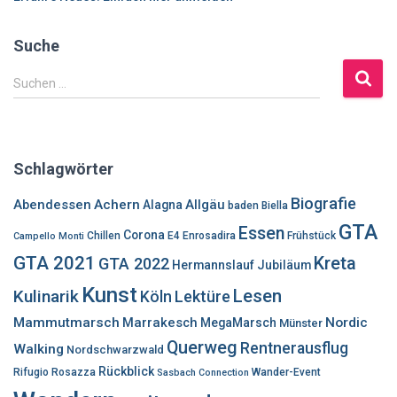
Suche
S
Suchen …
u
c
h
e
Schlagwörter
n
n
Biografie
Abendessen
Achern
Allgäu
Alagna
baden
Biella
a
GTA
Essen
c
Corona
Chillen
E4
Enrosadira
Frühstück
Campello Monti
h
GTA 2021
Kreta
GTA 2022
Hermannslauf
Jubiläum
:
Kunst
Lesen
Kulinarik
Lektüre
Köln
Mammutmarsch
Marrakesch
Nordic
MegaMarsch
Münster
Querweg
Rentnerausflug
Walking
Nordschwarzwald
Rückblick
Rifugio Rosazza
Wander-Event
Sasbach Connection