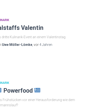
INARIK
alstaffs Valentin
 dritte Kulinarik-Event an einem Valentinstag.
n
Uwe Möller-Lömke
, vor
4 Jahren
INARIK
Powerfood
 Frühstücken vor einer Herausforderung wie dem
rmannslauf?