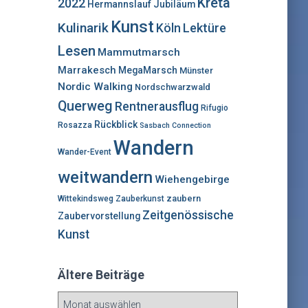
Kreta
2022
Hermannslauf
Jubiläum
Kunst
Kulinarik
Lektüre
Köln
Lesen
Mammutmarsch
Marrakesch
MegaMarsch
Münster
Nordic Walking
Nordschwarzwald
Querweg
Rentnerausflug
Rifugio
Rückblick
Rosazza
Sasbach Connection
Wandern
Wander-Event
weitwandern
Wiehengebirge
zaubern
Wittekindsweg
Zauberkunst
Zeitgenössische
Zaubervorstellung
Kunst
Ältere Beiträge
Ä