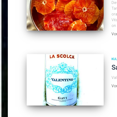
Die
Tar
ora
Vit
on 
Vo
KUL
S
Va
Vo