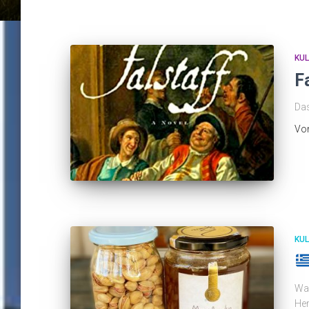
KUL
F
Das
Vo
KUL
Was
He