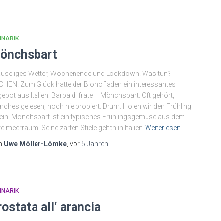
INARIK
önchsbart
useliges Wetter, Wochenende und Lockdown. Was tun?
HEN! Zum Glück hatte der Biohofladen ein interessantes
ebot aus Italien: Barba di frate – Mönchsbart. Oft gehört,
ches gelesen, noch nie probiert. Drum: Holen wir den Frühling
ein! Mönchsbart ist ein typisches Frühlingsgemüse aus dem
telmeerraum. Seine zarten Stiele gelten in Italien
Weiterlesen…
n
Uwe Möller-Lömke
, vor
5 Jahren
INARIK
rostata all‘ arancia