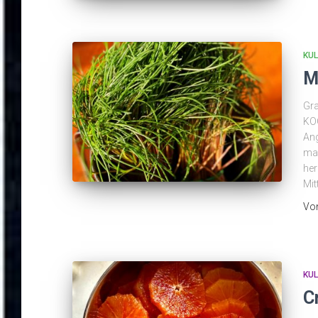
KUL
M
Gra
KOC
Ang
man
her
Mit
Vo
KUL
C