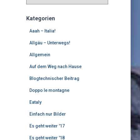
l
t
e
Kategorien
r
e
Aaah – Italia!
B
Allgäu – Unterwegs!
e
i
Allgemein
t
r
Auf dem Weg nach Hause
ä
g
Blogtechnischer Beitrag
e
Doppo le montagne
Eataly
Einfach nur Bilder
Es geht weiter '17
Es geht weiter '18