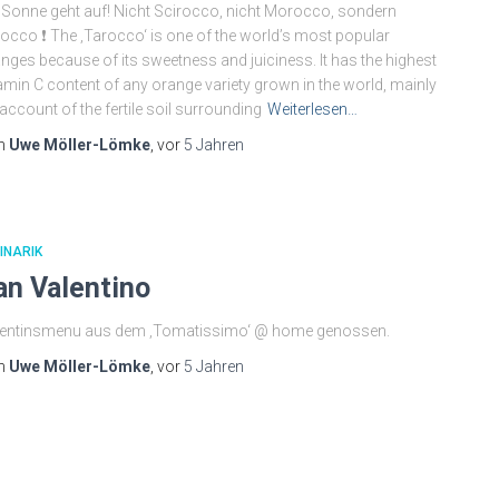
 Sonne geht auf! Nicht Scirocco, nicht Morocco, sondern
occo ❗️ The ‚Tarocco‘ is one of the world’s most popular
nges because of its sweetness and juiciness. It has the highest
amin C content of any orange variety grown in the world, mainly
account of the fertile soil surrounding
Weiterlesen…
n
Uwe Möller-Lömke
, vor
5 Jahren
INARIK
an Valentino
lentinsmenu aus dem ‚Tomatissimo‘ @ home genossen.
n
Uwe Möller-Lömke
, vor
5 Jahren