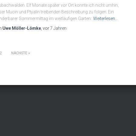
bachwalden. Elf Monate später vor Ort konnte ich nicht umhin,
ser Mucin und Ptyalin treibenden Beschreibung zu folgen. Ein
derbarer Sommermittag im weitläufigen Garten:
Weiterlesen…
n
Uwe Möller-Lömke
, vor
7 Jahren
2
NÄCHSTE