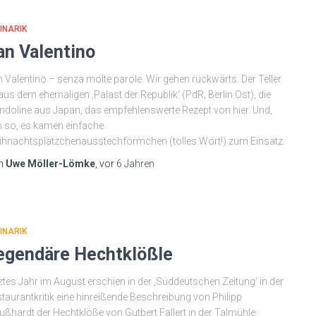
INARIK
an Valentino
 Valentino – senza molte parole. Wir gehen rückwärts. Der Teller
 aus dem ehemaligen ‚Palast der Republik‘ (PdR; Berlin Ost), die
doline aus Japan, das empfehlenswerte Rezept von hier. Und,
 so, es kamen einfache
hnachtsplätzchenausstechförmchen (tolles Wort!) zum Einsatz.
n
Uwe Möller-Lömke
, vor
6 Jahren
INARIK
egendäre Hechtklößle
ztes Jahr im August erschien in der ‚Süddeutschen Zeitung‘ in der
taurantkritik eine hinreißende Beschreibung von Philipp
ßhardt der Hechtklöße von Gutbert Fallert in der Talmühle