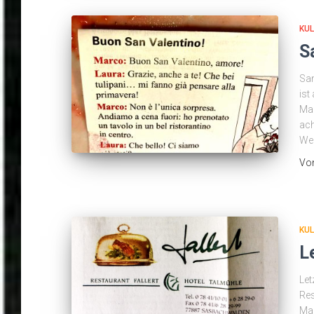
KUL
S
San
ist
Man
ach
Wei
Vo
KUL
L
Let
Res
Mau