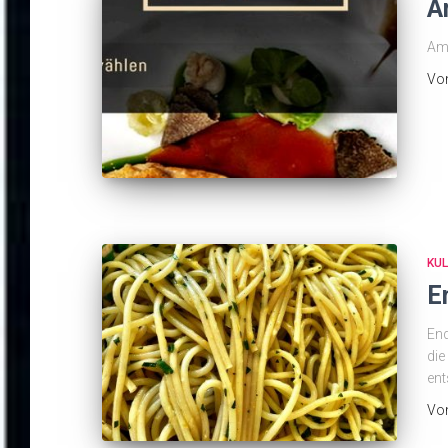
A
Am 
Vo
KUL
E
End
die
ent
Vo