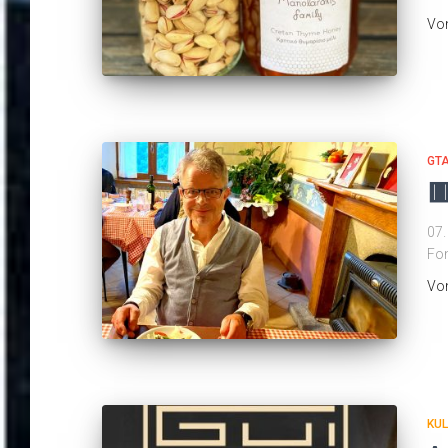
Vo
GTA

07.
Fo
Vo
KUL