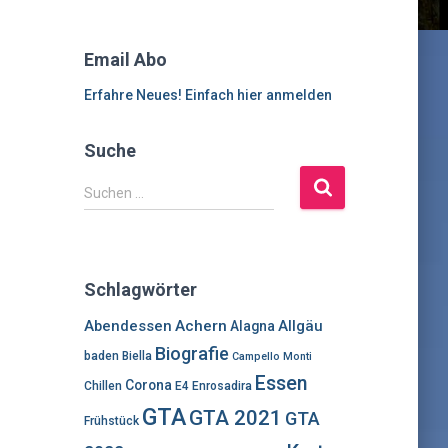
Email Abo
Erfahre Neues! Einfach hier anmelden
Suche
S
Suchen …
u
c
h
e
Schlagwörter
n
n
Abendessen
Achern
Allgäu
Alagna
a
Biografie
baden
Biella
Campello Monti
c
Essen
h
Corona
Chillen
E4
Enrosadira
:
GTA
GTA 2021
GTA
Frühstück