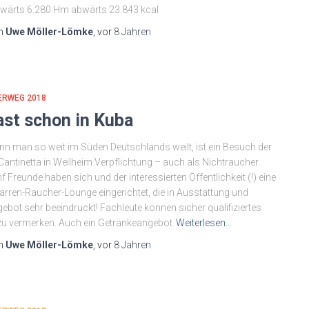
fwärts 6.280 Hm abwärts 23.843 kcal
n
Uwe Möller-Lömke
, vor
8 Jahren
ERWEG 2018
ast schon in Kuba
n man so weit im Süden Deutschlands weilt, ist ein Besuch der
Cantinetta in Weilheim Verpflichtung – auch als Nichtraucher.
f Freunde haben sich und der interessierten Öffentlichkeit (!) eine
arren-Raucher-Lounge eingerichtet, die in Ausstattung und
ebot sehr beeindruckt! Fachleute können sicher qualifiziertes
u vermerken. Auch ein Getränkeangebot
Weiterlesen…
n
Uwe Möller-Lömke
, vor
8 Jahren