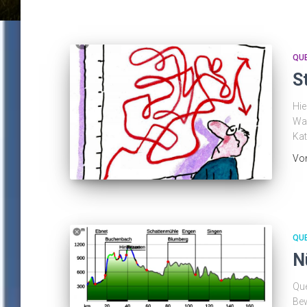
QU
S
Hie
Wan
Kat
Vo
QU
N
Que
Bew