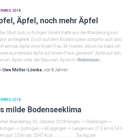
ERWEG 2018
pfel, Äpfel, noch mehr Äpfel
fes Obst zum sofortigen Verehr hatte uns die Wanderung von
inn an begleitet. Doch auf dem Bodanrücken steigerte sich dies
h einmal: Äpfel ohne Ende! Frau. M. meinte: „Noch nie habe ich
viele wunderbare Äpfel auf einem Fleck gesehen!“ Äpfel auf den
men: Äpfel unter den Bäumen: Äpfel im
Weiterlesen…
n
Uwe Möller-Lömke
, vor
8 Jahren
ERWEG 2018
ns milde Bodenseeklima
nter Wandertag, 03. Oktober 2018 Singen -> Steißlingen ->
hringen -> Güttingen -> Möggingen -> Langenrain 27,5 km 6:54 h
m auf. 523m ab. 2547 kcal …………………… Da lag der