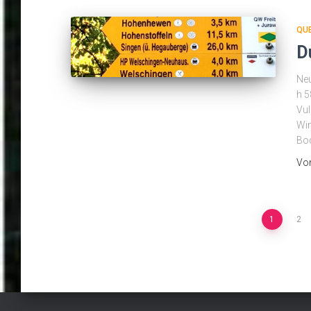
QU
D
Neu
h 5
Vul
Win
Bod
Vo
Seitennummerierung
1
2
der
Beiträge