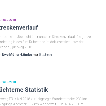
ERWEG 2018
treckenverlauf
r noch eine Übersicht über unseren Streckenverlauf: Die ganze
derung in den / im Ruhestand ist dokumentiert unter der
egorie ‚Querweg 2018‘.
n
Uwe Möller-Lömke
, vor
8 Jahren
ERWEG 2018
üchterne Statistik
rweg FR -> KN 2018 zurückgelegte Wanderstrecke: 233 km
egungskilometer: 302 km Wanderzeit. 63h 37′ 6.900 Hm