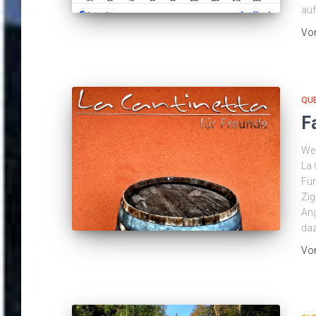
au
Vo
QU
F
Wen
La 
Fün
Zig
Ang
daz
Vo