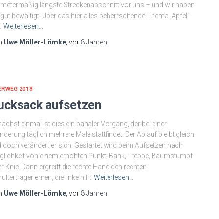
ometermäßig längste Streckenabschnitt vor uns – und wir haben
 gut bewältigt! Über das hier alles beherrschende Thema ‚Äpfel‘
t
Weiterlesen…
n
Uwe Möller-Lömke
, vor
8 Jahren
ERWEG 2018
ucksack aufsetzen
ächst einmal ist dies ein banaler Vorgang, der bei einer
derung täglich mehrere Male stattfindet. Der Ablauf bleibt gleich
 doch verändert er sich. Gestartet wird beim Aufsetzen nach
lichkeit von einem erhöhten Punkt; Bank, Treppe, Baumstumpf
r Knie. Dann ergreift die rechte Hand den rechten
ultertrageriemen, die linke hilft
Weiterlesen…
n
Uwe Möller-Lömke
, vor
8 Jahren