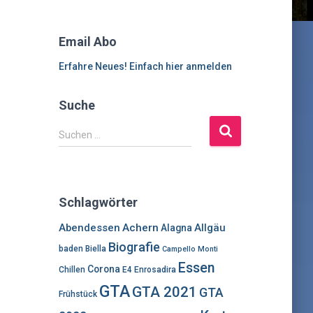
Email Abo
Erfahre Neues! Einfach hier anmelden
Suche
S
Suchen …
u
c
h
e
Schlagwörter
n
n
Abendessen
Achern
Allgäu
Alagna
a
Biografie
baden
Biella
Campello Monti
c
Essen
h
Corona
Chillen
E4
Enrosadira
:
GTA
GTA 2021
GTA
Frühstück