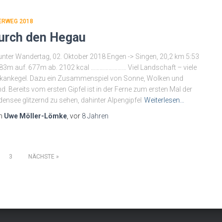
ERWEG 2018
urch den Hegau
nter Wandertag, 02. Oktober 2018 Engen -> Singen, 20,2 km 5:53
83m auf. 677m ab. 2102 kcal …………………… Viel Landschaft – viele
kankegel. Dazu ein Zusammenspiel von Sonne, Wolken und
d. Bereits vom ersten Gipfel ist in der Ferne zum ersten Mal der
ensee glitzernd zu sehen, dahinter Alpengipfel
Weiterlesen…
n
Uwe Möller-Lömke
, vor
8 Jahren
3
NÄCHSTE