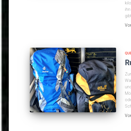
kil
ihn
gib
Vo
QU
R
Zun
Wan
und
Mög
ode
Sch
Vo