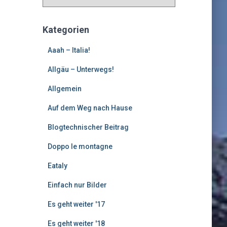
l
t
e
Kategorien
r
e
Aaah – Italia!
B
Allgäu – Unterwegs!
e
i
Allgemein
t
r
Auf dem Weg nach Hause
ä
g
Blogtechnischer Beitrag
e
Doppo le montagne
Eataly
Einfach nur Bilder
Es geht weiter '17
Es geht weiter '18