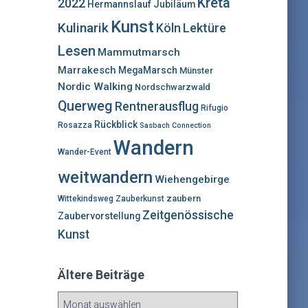
Kreta
2022
Hermannslauf
Jubiläum
Kunst
Kulinarik
Lektüre
Köln
Lesen
Mammutmarsch
Marrakesch
MegaMarsch
Münster
Nordic Walking
Nordschwarzwald
Querweg
Rentnerausflug
Rifugio
Rückblick
Rosazza
Sasbach Connection
Wandern
Wander-Event
weitwandern
Wiehengebirge
zaubern
Wittekindsweg
Zauberkunst
Zeitgenössische
Zaubervorstellung
Kunst
Ältere Beiträge
Ä