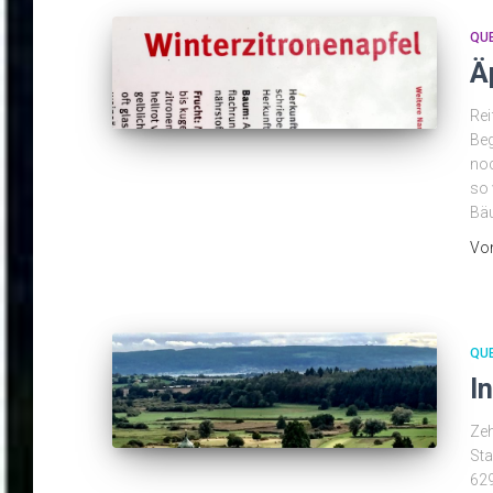
QU
Ä
Rei
Beg
noc
so 
Bäu
Vo
QU
I
Zeh
Sta
629