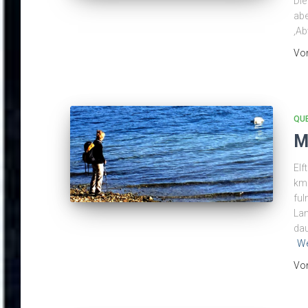
Die
abe
‚Ab
Vo
QU
M
Elf
km.
ful
Lan
dau
We
Vo