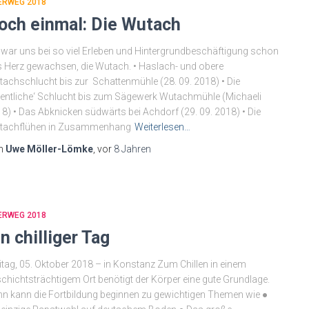
ERWEG 2018
och einmal: Die Wutach
 war uns bei so viel Erleben und Hintergrundbeschäftigung schon
 Herz gewachsen, die Wutach. • Haslach- und obere
achschlucht bis zur Schattenmühle (28. 09. 2018) • Die
gentliche‘ Schlucht bis zum Sägewerk Wutachmühle (Michaeli
8) • Das Abknicken südwärts bei Achdorf (29. 09. 2018) • Die
tachflühen in Zusammenhang
Weiterlesen…
n
Uwe Möller-Lömke
, vor
8 Jahren
ERWEG 2018
in chilliger Tag
itag, 05. Oktober 2018 – in Konstanz Zum Chillen in einem
chichtsträchtigem Ort benötigt der Körper eine gute Grundlage.
n kann die Fortbildung beginnen zu gewichtigen Themen wie ●