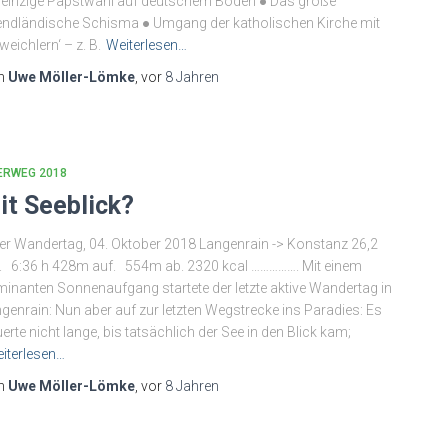
 einzige Papstwahl auf deutschem Boden ● Das große
ndländische Schisma ● Umgang der katholischen Kirche mit
weichlern‘ – z. B.
Weiterlesen…
n
Uwe Möller-Lömke
, vor
8 Jahren
ERWEG 2018
it Seeblick?
ter Wandertag, 04. Oktober 2018 Langenrain -> Konstanz 26,2
 6:36 h 428m auf. 554m ab. 2320 kcal ……………. Mit einem
minanten Sonnenaufgang startete der letzte aktive Wandertag in
genrain: Nun aber auf zur letzten Wegstrecke ins Paradies: Es
erte nicht lange, bis tatsächlich der See in den Blick kam;
iterlesen…
n
Uwe Möller-Lömke
, vor
8 Jahren