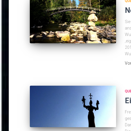
QU
N
Sie
ans
Wut
‚ei
201
Wu
Vo
QU
E
Fre
ges
Dan