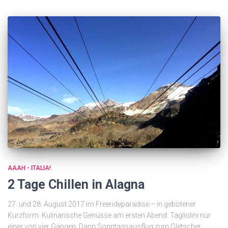
AAAH - ITALIA!
2 Tage Chillen in Alagna
27. und 28. August 2017 im Freerideparadise – in gebotener
Kurzform. Kulinarische Genüsse am ersten Abend: Tagliolini nur
einer von vier Gängen. Dann Sonntagsausflug zum Gletscher