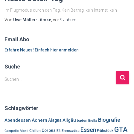
Im Flugmodus durch den Tag. Kein Beitrag, kein Internet, kein
Von
Uwe Möller-Lömke
, vor
9 Jahren
Email Abo
Erfahre Neues! Einfach hier anmelden
Suche
S
Suchen …
u
c
h
e
Schlagwörter
n
n
Biografie
Abendessen
Achern
Allgäu
Alagna
baden
Biella
a
GTA
Essen
c
Corona
Chillen
E4
Enrosadira
Frühstück
Campello Monti