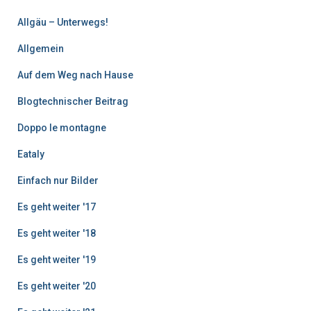
B
Allgäu – Unterwegs!
e
i
Allgemein
t
r
Auf dem Weg nach Hause
ä
g
Blogtechnischer Beitrag
e
Doppo le montagne
Eataly
Einfach nur Bilder
Es geht weiter '17
Es geht weiter '18
Es geht weiter '19
Es geht weiter '20