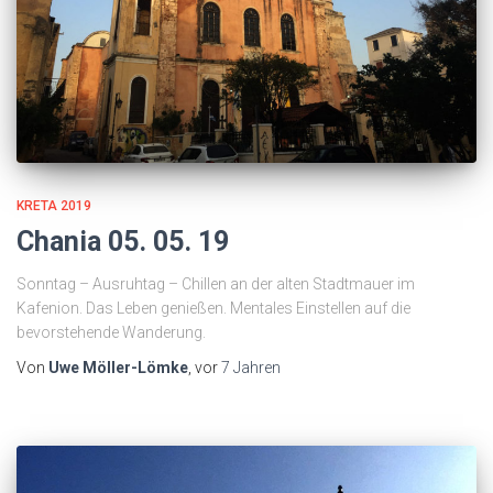
KRETA 2019
Chania 05. 05. 19
Sonntag – Ausruhtag – Chillen an der alten Stadtmauer im
Kafenion. Das Leben genießen. Mentales Einstellen auf die
bevorstehende Wanderung.
Von
Uwe Möller-Lömke
, vor
7 Jahren