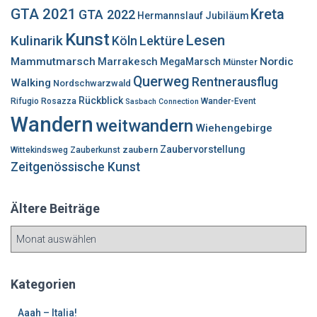
h
GTA 2021
Kreta
GTA 2022
Hermannslauf
Jubiläum
:
Kunst
Lesen
Kulinarik
Lektüre
Köln
Mammutmarsch
Marrakesch
Nordic
MegaMarsch
Münster
Querweg
Rentnerausflug
Walking
Nordschwarzwald
Rückblick
Rifugio Rosazza
Wander-Event
Sasbach Connection
Wandern
weitwandern
Wiehengebirge
Zaubervorstellung
zaubern
Wittekindsweg
Zauberkunst
Zeitgenössische Kunst
Ältere Beiträge
Ä
l
t
e
Kategorien
r
e
Aaah – Italia!