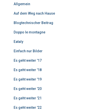
Allgemein
t
r
Auf dem Weg nach Hause
ä
g
Blogtechnischer Beitrag
e
Doppo le montagne
Eataly
Einfach nur Bilder
Es geht weiter '17
Es geht weiter '18
Es geht weiter '19
Es geht weiter '20
Es geht weiter '21
Es geht weiter '22