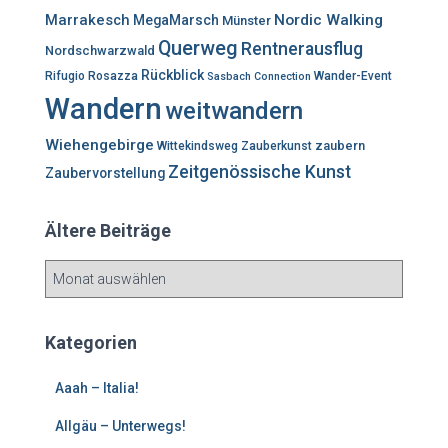
Marrakesch
Nordic Walking
MegaMarsch
Münster
Querweg
Rentnerausflug
Nordschwarzwald
Rückblick
Rifugio Rosazza
Wander-Event
Sasbach Connection
Wandern
weitwandern
Wiehengebirge
zaubern
Wittekindsweg
Zauberkunst
Zeitgenössische Kunst
Zaubervorstellung
Ältere Beiträge
Ä
l
t
e
Kategorien
r
e
Aaah – Italia!
B
e
Allgäu – Unterwegs!
i