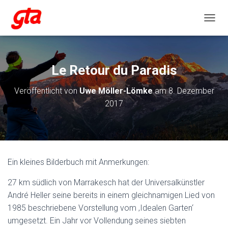
NAVIG
Le Retour du Paradis
Veröffentlicht von
Uwe Möller-Lömke
am
8. Dezember
2017
Ein kleines Bilderbuch mit Anmerkungen:
27 km südlich von Marrakesch hat der Universalkünstler
André Heller seine bereits in einem gleichnamigen Lied von
1985 beschriebene Vorstellung vom ‚Idealen Garten‘
umgesetzt. Ein Jahr vor Vollendung seines siebten