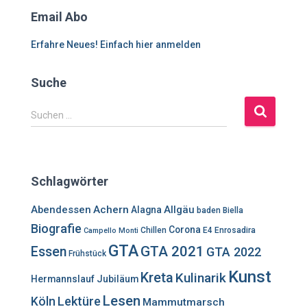
Email Abo
Erfahre Neues! Einfach hier anmelden
Suche
S
Suchen …
u
c
h
e
Schlagwörter
n
n
Abendessen
Achern
Allgäu
Alagna
baden
Biella
a
Biografie
Corona
c
Chillen
E4
Enrosadira
Campello Monti
h
GTA
GTA 2021
Essen
GTA 2022
Frühstück
:
Kunst
Kreta
Kulinarik
Hermannslauf
Jubiläum
Lesen
Lektüre
Köln
Mammutmarsch