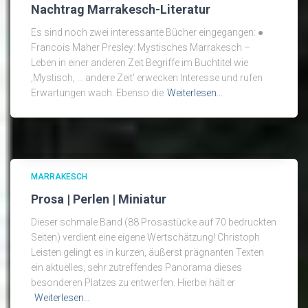
Nachtrag Marrakesch-Literatur
Es sind noch zwei interessante Bücher eingegangen: ●
Francois Maher Presley: Mystisches Marrakesch –
Leben in einer anderen Zeit Begriffe im Buchtitel wie
‚Mystisch, … andere Zeit‘ erwecken Interesse und rufen
Erwartungen wach. Ebenso die
Weiterlesen…
MARRAKESCH
Prosa | Perlen | Miniatur
Dieser schmale Band (88 Prosastücke auf 70 bedruckten
Seiten) verdient eine eigene Wertschätzung! Christoph
Leisten gelingt es in kurzen, äußerst prägnanten Texten
ein aktuelles, sehr zutreffendes Panorama dieses
besonderen Platzes zu entwerfen. Hierbei hält er
Weiterlesen…