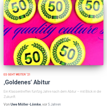
ES GEHT WEITER '21
‚Goldenes‘ Abitur
Ein Klassentreffen fünfzig Jahre nach dem Abitur – mit Blick in die
Zukunft.
Von
Uwe Möller-Lömke
, vor
5 Jahren