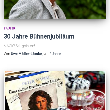
ZAUBER
30 Jahre Bühnenjubiläum
MAGIC! Still goin‘ on!
Von
Uwe Möller-Lömke
, vor
2 Jahren