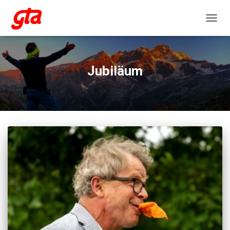
NAVIG
Jubiläum