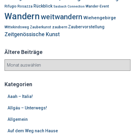
Rückblick
Rifugio Rosazza
Wander-Event
Sasbach Connection
Wandern
weitwandern
Wiehengebirge
Zaubervorstellung
zaubern
Wittekindsweg
Zauberkunst
Zeitgenössische Kunst
Ältere Beiträge
Ä
l
t
e
Kategorien
r
e
Aaah – Italia!
B
Allgäu – Unterwegs!
e
i
Allgemein
t
r
Auf dem Weg nach Hause