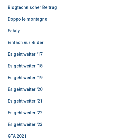
ä
g
Blogtechnischer Beitrag
e
Doppo le montagne
Eataly
Einfach nur Bilder
Es geht weiter '17
Es geht weiter '18
Es geht weiter '19
Es geht weiter '20
Es geht weiter '21
Es geht weiter '22
Es geht weiter '23
GTA 2021