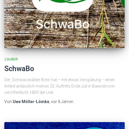
ZAUBER
SchwaBo
Der ‚Schwarzwälder Bote‘ hat – mit etwas Verspätung – einen
Artikel anlässlich meines 20. Auftritts Ende Juli in Baiersbronn
veröffentlicht. HIER der Link.
Von
Uwe Möller-Lömke
, vor
8 Jahren