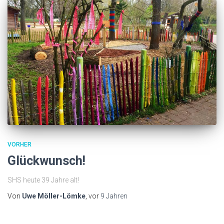
VORHER
Glückwunsch!
SHS heute 39 Jahre alt!
Von
Uwe Möller-Lömke
, vor
9 Jahren