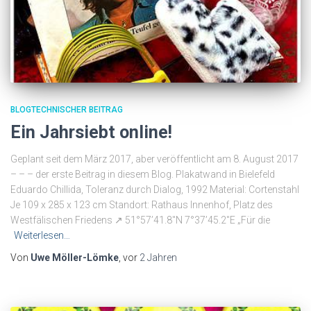
BLOGTECHNISCHER BEITRAG
Ein Jahrsiebt online!
Geplant seit dem März 2017, aber veröffentlicht am 8. August 2017
– – – der erste Beitrag in diesem Blog. Plakatwand in Bielefeld
Eduardo Chillida, Toleranz durch Dialog, 1992 Material: Cortenstahl
Je 109 x 285 x 123 cm Standort: Rathaus Innenhof, Platz des
Westfälischen Friedens ↗ 51°57’41.8″N 7°37’45.2″E „Für die
Weiterlesen…
Von
Uwe Möller-Lömke
, vor
2 Jahren