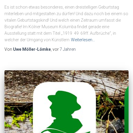
Es ist schon etwas besonderes, einen dreistelligen Geburtstag
miterleben und mitgestalten zu dürfen! Und dazu noch bei einem so
vitalen Geburtstagskind! Und welch einen Zeitraum umfasst die
Biografie! Im Kölner Museum Kolumba findet gerade eine
Ausstellung statt mit dem Titel „1919 49 69ff. Aufbrüche“, in
welcher der Umgang von Künstlern
Weiterlesen…
Von
Uwe Möller-Lömke
, vor
7 Jahren