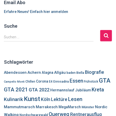
Email Abo
Erfahre Neues! Einfach hier anmelden
Suche
S
Suchen …
u
c
h
e
Schlagwörter
n
n
Biografie
Abendessen
Achern
Allgäu
Alagna
baden
Biella
a
GTA
Essen
c
Corona
Chillen
E4
Enrosadira
Frühstück
Campello Monti
h
GTA 2021
Kreta
GTA 2022
Hermannslauf
Jubiläum
:
Kunst
Lesen
Kulinarik
Lektüre
Köln
Mammutmarsch
Marrakesch
Nordic
MegaMarsch
Münster
Querweg
Rentnerausflug
Walking
Nordschwarzwald