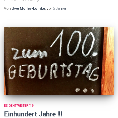
Gedanken zum Alter(n)
Von
Uwe Möller-Lömke
, vor
5 Jahren
ES GEHT WEITER '19
Einhundert Jahre !!!