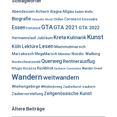
Schlagwörter
n
n
Abendessen
Achern
Allgäu
Alagna
baden
Biella
a
Biografie
Corona
c
Chillen
E4
Enrosadira
Campello Monti
h
GTA
GTA 2021
Essen
GTA 2022
Frühstück
:
Kunst
Kreta
Kulinarik
Hermannslauf
Jubiläum
Lesen
Lektüre
Köln
Mammutmarsch
Marrakesch
Nordic Walking
MegaMarsch
Münster
Querweg
Rentnerausflug
Nordschwarzwald
Rückblick
Rifugio Rosazza
Wander-Event
Sasbach Connection
Wandern
weitwandern
Wiehengebirge
zaubern
Wittekindsweg
Zauberkunst
Zeitgenössische Kunst
Zaubervorstellung
Ältere Beiträge