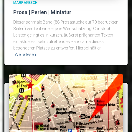
MARRAKESCH
Prosa | Perlen | Miniatur
Dieser schmale Band (88 Prosastücke auf 70 bedruckten
Seiten) verdient eine eigene Wertschätzung! Christoph
Leisten gelingt es in kurzen, äußerst prägnanten Texten
ein aktuelles, sehr zutreffendes Panorama dieses
besonderen Platzes zu entwerfen. Hierbei hält er
Weiterlesen…