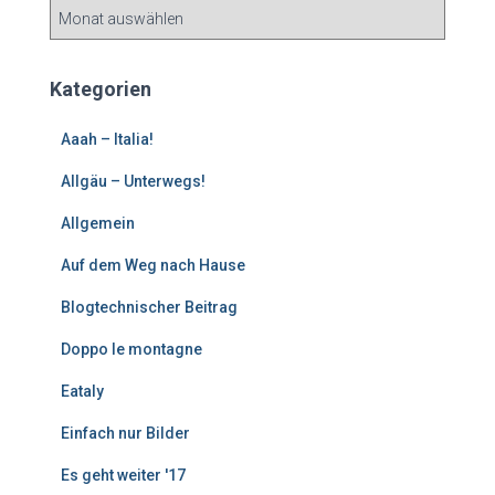
Ä
l
t
e
Kategorien
r
e
Aaah – Italia!
B
e
Allgäu – Unterwegs!
i
Allgemein
t
r
Auf dem Weg nach Hause
ä
g
Blogtechnischer Beitrag
e
Doppo le montagne
Eataly
Einfach nur Bilder
Es geht weiter '17