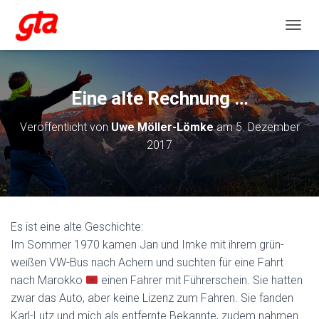
NAVIG
Eine alte Rechnung …
Veröffentlicht von
Uwe Möller-Lömke
am
5. Dezember
2017
Es ist eine alte Geschichte:
Im Sommer 1970 kamen Jan und Imke mit ihrem grün-
weißen VW-Bus nach Achern und suchten für eine Fahrt
nach Marokko
einen Fahrer mit Führerschein. Sie hatten
zwar das Auto, aber keine Lizenz zum Fahren. Sie fanden
Karl-Lutz und mich als entfernte Bekannte, zudem nahmen