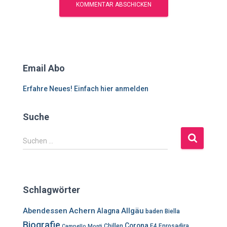
Email Abo
Erfahre Neues! Einfach hier anmelden
Suche
S
Suchen …
u
c
h
e
Schlagwörter
n
n
Abendessen
Achern
Allgäu
Alagna
baden
Biella
a
Biografie
Corona
c
Chillen
E4
Enrosadira
Campello Monti