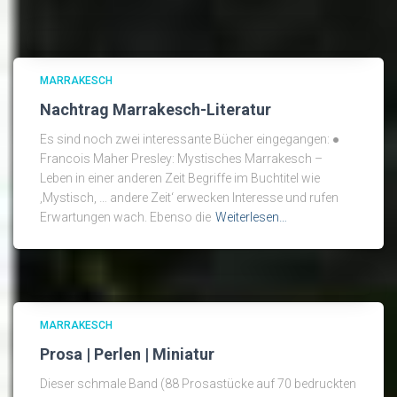
MARRAKESCH
Nachtrag Marrakesch-Literatur
Es sind noch zwei interessante Bücher eingegangen: ●
Francois Maher Presley: Mystisches Marrakesch –
Leben in einer anderen Zeit Begriffe im Buchtitel wie
‚Mystisch, … andere Zeit‘ erwecken Interesse und rufen
Erwartungen wach. Ebenso die
Weiterlesen…
MARRAKESCH
Prosa | Perlen | Miniatur
Dieser schmale Band (88 Prosastücke auf 70 bedruckten