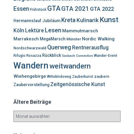
h
GTA
GTA 2021
Essen
GTA 2022
Frühstück
:
Kunst
Kreta
Kulinarik
Hermannslauf
Jubiläum
Lesen
Lektüre
Köln
Mammutmarsch
Marrakesch
Nordic Walking
MegaMarsch
Münster
Querweg
Rentnerausflug
Nordschwarzwald
Rückblick
Rifugio Rosazza
Wander-Event
Sasbach Connection
Wandern
weitwandern
Wiehengebirge
zaubern
Wittekindsweg
Zauberkunst
Zeitgenössische Kunst
Zaubervorstellung
Ältere Beiträge
Ä
l
t
e