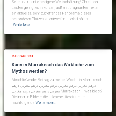
Seiten) verdient eine eigene Wertschätzung! Christoph
Leisten gelingt es in kurzen, äußerst prägnanten Texten
ein aktuelles, sehr zutreffendes Panorama dieses
besonderen Platzes zu entwerfen. Hierbei hält er
Weiterlesen…
MARRAKESCH
Kann in Marrakesch das Wirkliche zum
Mythos werden?
Abschließender Beitrag zu meiner Woche in Marrakesch
درهم مغربي درهم مغربي درهم مغربي درهم مغربي درهم
مغربي درهم مغربي درهم مغربي Marrakesch – was bleibt?
Die inneren Bilder – die gelesene Literatur – der
nachfolgende
Weiterlesen…