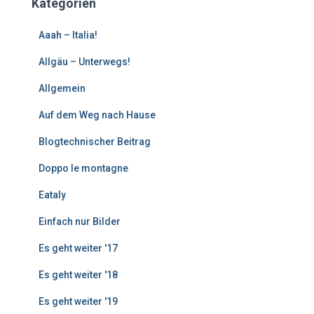
Kategorien
r
e
Aaah – Italia!
B
e
Allgäu – Unterwegs!
i
Allgemein
t
r
Auf dem Weg nach Hause
ä
g
Blogtechnischer Beitrag
e
Doppo le montagne
Eataly
Einfach nur Bilder
Es geht weiter '17
Es geht weiter '18
Es geht weiter '19