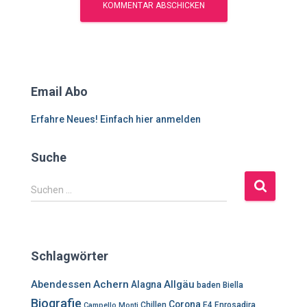
Email Abo
Erfahre Neues! Einfach hier anmelden
Suche
S
Suchen …
u
c
h
e
Schlagwörter
n
n
Abendessen
Achern
Allgäu
Alagna
baden
Biella
a
Biografie
Corona
c
Chillen
E4
Enrosadira
Campello Monti