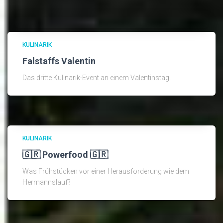
KULINARIK
Falstaffs Valentin
Das dritte Kulinarik-Event an einem Valentinstag.
KULINARIK
🇬🇷 Powerfood 🇬🇷
Was Frühstücken vor einer Herausforderung wie dem
Hermannslauf?