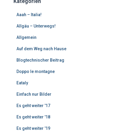
Kategorien
r
e
Aaah – Italia!
B
e
Allgäu – Unterwegs!
i
Allgemein
t
r
Auf dem Weg nach Hause
ä
g
Blogtechnischer Beitrag
e
Doppo le montagne
Eataly
Einfach nur Bilder
Es geht weiter '17
Es geht weiter '18
Es geht weiter '19