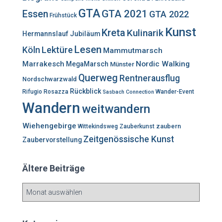
h
GTA
GTA 2021
Essen
GTA 2022
Frühstück
:
Kunst
Kreta
Kulinarik
Hermannslauf
Jubiläum
Lesen
Lektüre
Köln
Mammutmarsch
Marrakesch
Nordic Walking
MegaMarsch
Münster
Querweg
Rentnerausflug
Nordschwarzwald
Rückblick
Rifugio Rosazza
Wander-Event
Sasbach Connection
Wandern
weitwandern
Wiehengebirge
zaubern
Wittekindsweg
Zauberkunst
Zeitgenössische Kunst
Zaubervorstellung
Ältere Beiträge
Ä
l
t
e