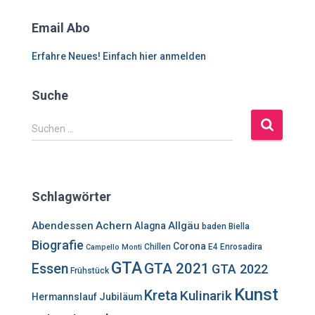
Email Abo
Erfahre Neues! Einfach hier anmelden
Suche
S
Suchen …
u
c
h
e
Schlagwörter
n
n
Abendessen
Achern
Allgäu
Alagna
baden
Biella
a
Biografie
Corona
c
Chillen
E4
Enrosadira
Campello Monti
h
GTA
GTA 2021
Essen
GTA 2022
Frühstück
:
Kunst
Kreta
Kulinarik
Hermannslauf
Jubiläum