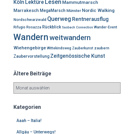
Lesen
Lektüre
Köln
Mammutmarsch
Marrakesch
Nordic Walking
MegaMarsch
Münster
Querweg
Rentnerausflug
Nordschwarzwald
Rückblick
Rifugio Rosazza
Wander-Event
Sasbach Connection
Wandern
weitwandern
Wiehengebirge
zaubern
Wittekindsweg
Zauberkunst
Zeitgenössische Kunst
Zaubervorstellung
Ältere Beiträge
Ä
l
t
e
Kategorien
r
e
Aaah – Italia!
B
e
Allgäu – Unterwegs!