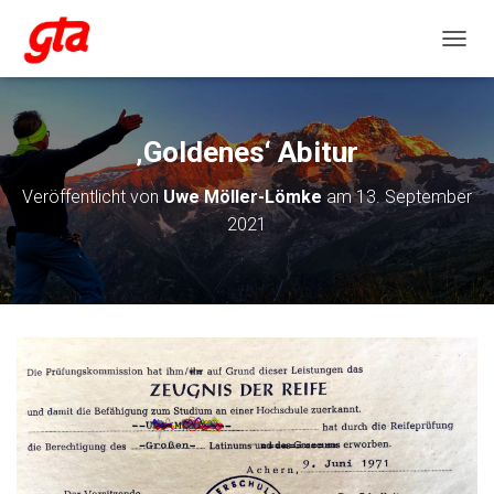
NAVIG
‚Goldenes‘ Abitur
Veröffentlicht von
Uwe Möller-Lömke
am
13. September
2021