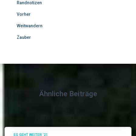
Randnotizen
Vorher
Weitwandern
Zauber
Ähnliche Beiträge
ES GEHT WEITER '21