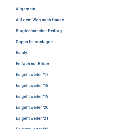
i
Allgemein
t
r
Auf dem Weg nach Hause
ä
g
Blogtechnischer Beitrag
e
Doppo le montagne
Eataly
Einfach nur Bilder
Es geht weiter '17
Es geht weiter '18
Es geht weiter '19
Es geht weiter '20
Es geht weiter '21