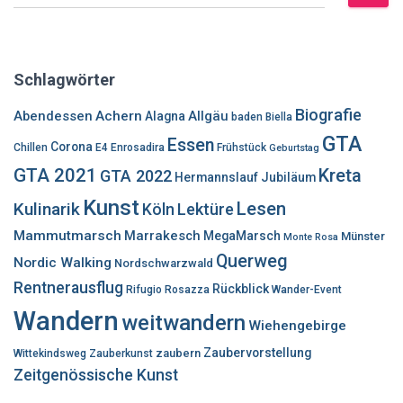
u
c
h
e
Schlagwörter
n
n
Biografie
Abendessen
Achern
Allgäu
Alagna
baden
Biella
a
GTA
Essen
c
Corona
Chillen
E4
Enrosadira
Frühstück
Geburtstag
h
GTA 2021
Kreta
GTA 2022
Hermannslauf
Jubiläum
:
Kunst
Lesen
Kulinarik
Lektüre
Köln
Mammutmarsch
Marrakesch
MegaMarsch
Münster
Monte Rosa
Querweg
Nordic Walking
Nordschwarzwald
Rentnerausflug
Rückblick
Rifugio Rosazza
Wander-Event
Wandern
weitwandern
Wiehengebirge
Zaubervorstellung
zaubern
Wittekindsweg
Zauberkunst
Zeitgenössische Kunst