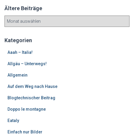
Ältere Beiträge
Ä
l
t
e
Kategorien
r
e
Aaah – Italia!
B
Allgäu – Unterwegs!
e
i
Allgemein
t
r
Auf dem Weg nach Hause
ä
g
Blogtechnischer Beitrag
e
Doppo le montagne
Eataly
Einfach nur Bilder