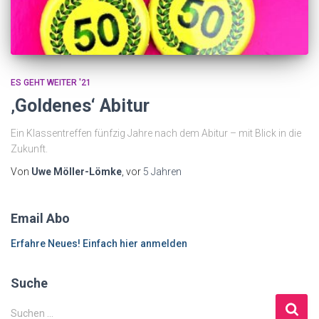
ES GEHT WEITER '21
‚Goldenes‘ Abitur
Ein Klassentreffen fünfzig Jahre nach dem Abitur – mit Blick in die
Zukunft.
Von
Uwe Möller-Lömke
, vor
5 Jahren
Email Abo
Erfahre Neues! Einfach hier anmelden
Suche
S
Suchen …