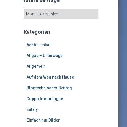
Ältere Beiträge
Ä
l
t
e
Kategorien
r
e
Aaah – Italia!
B
e
Allgäu – Unterwegs!
i
Allgemein
t
r
Auf dem Weg nach Hause
ä
g
Blogtechnischer Beitrag
e
Doppo le montagne
Eataly
Einfach nur Bilder