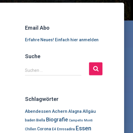
Email Abo
Erfahre Neues! Einfach hier anmelden
Suche
S
Suchen …
u
c
h
e
Schlagwörter
n
n
Abendessen
Achern
Allgäu
Alagna
a
Biografie
c
baden
Biella
Campello Monti
h
Essen
Corona
Chillen
E4
Enrosadira