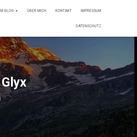
 IM BLOG
ÜBER MICH
KONTAKT
IMPRESSUM
DATENSCHUTZ
 Glyx
1