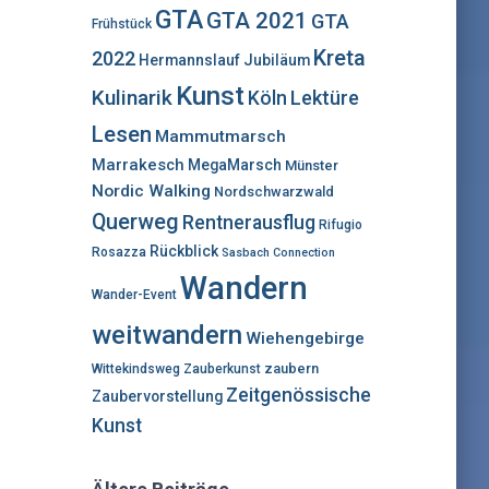
:
GTA
GTA 2021
GTA
Frühstück
Kreta
2022
Hermannslauf
Jubiläum
Kunst
Kulinarik
Lektüre
Köln
Lesen
Mammutmarsch
Marrakesch
MegaMarsch
Münster
Nordic Walking
Nordschwarzwald
Querweg
Rentnerausflug
Rifugio
Rückblick
Rosazza
Sasbach Connection
Wandern
Wander-Event
weitwandern
Wiehengebirge
zaubern
Wittekindsweg
Zauberkunst
Zeitgenössische
Zaubervorstellung
Kunst