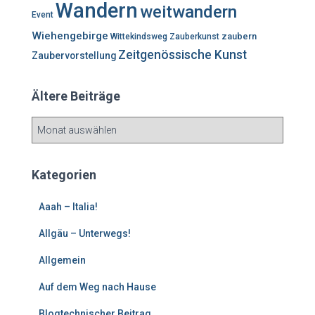
Wandern
weitwandern
Event
Wiehengebirge
zaubern
Wittekindsweg
Zauberkunst
Zeitgenössische Kunst
Zaubervorstellung
Ältere Beiträge
Ä
l
t
e
Kategorien
r
e
Aaah – Italia!
B
e
Allgäu – Unterwegs!
i
Allgemein
t
r
Auf dem Weg nach Hause
ä
g
Blogtechnischer Beitrag