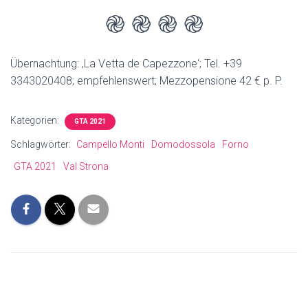
֎ ֎ ֎ ֎
Übernachtung: ‚La Vetta de Capezzone‘; Tel. +39
3343020408; empfehlenswert; Mezzopensione 42 € p. P.
Kategorien:
GTA 2021
Schlagwörter:
Campello Monti
Domodossola
Forno
GTA 2021
Val Strona