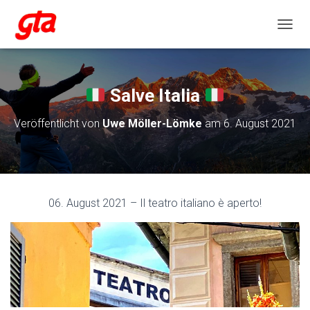
NAVIG
Salve Italia
Veröffentlicht von
Uwe Möller-Lömke
am
6. August 2021
06. August 2021 – Il teatro italiano è aperto!