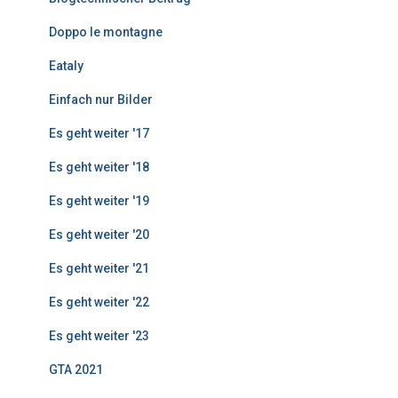
e
Doppo le montagne
Eataly
Einfach nur Bilder
Es geht weiter '17
Es geht weiter '18
Es geht weiter '19
Es geht weiter '20
Es geht weiter '21
Es geht weiter '22
Es geht weiter '23
GTA 2021