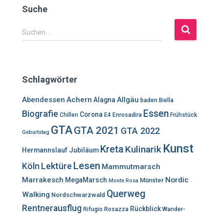
Suche
S
Suchen …
u
c
h
e
Schlagwörter
n
n
Abendessen
Achern
Allgäu
Alagna
baden
Biella
a
Essen
Biografie
c
Corona
Chillen
E4
Enrosadira
Frühstück
h
GTA
GTA 2021
GTA 2022
Geburtstag
:
Kunst
Kreta
Kulinarik
Hermannslauf
Jubiläum
Lesen
Lektüre
Köln
Mammutmarsch
Marrakesch
Nordic
MegaMarsch
Münster
Monte Rosa
Querweg
Walking
Nordschwarzwald
Rentnerausflug
Rückblick
Rifugio Rosazza
Wander-