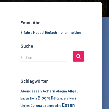
Email Abo
Erfahre Neues! Einfach hier anmelden
Suche
S
Suchen …
u
c
h
e
Schlagwörter
n
n
Abendessen
Achern
Allgäu
Alagna
a
Biografie
c
baden
Biella
Campello Monti
h
Essen
Corona
Chillen
E4
Enrosadira