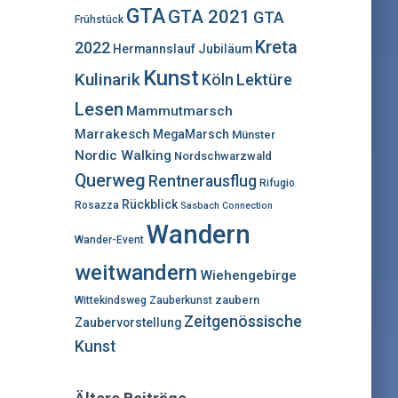
:
GTA
GTA 2021
GTA
Frühstück
Kreta
2022
Hermannslauf
Jubiläum
Kunst
Kulinarik
Lektüre
Köln
Lesen
Mammutmarsch
Marrakesch
MegaMarsch
Münster
Nordic Walking
Nordschwarzwald
Querweg
Rentnerausflug
Rifugio
Rückblick
Rosazza
Sasbach Connection
Wandern
Wander-Event
weitwandern
Wiehengebirge
zaubern
Wittekindsweg
Zauberkunst
Zeitgenössische
Zaubervorstellung
Kunst