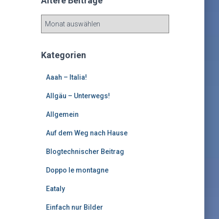
Ältere Beiträge
Ä
l
t
e
Kategorien
r
e
Aaah – Italia!
B
e
Allgäu – Unterwegs!
i
Allgemein
t
r
Auf dem Weg nach Hause
ä
g
Blogtechnischer Beitrag
e
Doppo le montagne
Eataly
Einfach nur Bilder