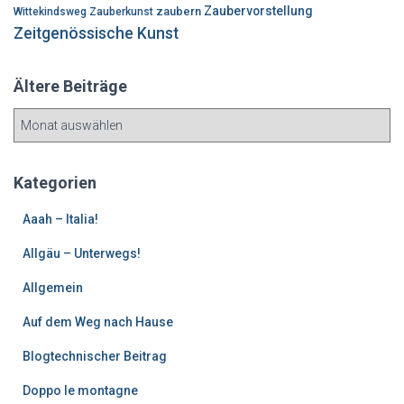
Zaubervorstellung
zaubern
Wittekindsweg
Zauberkunst
Zeitgenössische Kunst
Ältere Beiträge
Ä
l
t
e
Kategorien
r
e
Aaah – Italia!
B
Allgäu – Unterwegs!
e
i
Allgemein
t
r
Auf dem Weg nach Hause
ä
g
Blogtechnischer Beitrag
e
Doppo le montagne