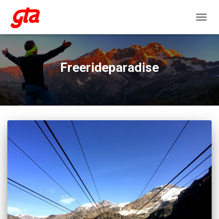
NAVIG
Freerideparadise