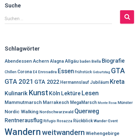
Suche
S
Suchen …
u
c
h
e
Schlagwörter
n
n
Biografie
Abendessen
Achern
Allgäu
Alagna
baden
Biella
a
GTA
Essen
c
Corona
Chillen
E4
Enrosadira
Frühstück
Geburtstag
h
GTA 2021
Kreta
GTA 2022
Hermannslauf
Jubiläum
:
Kunst
Lesen
Kulinarik
Lektüre
Köln
Mammutmarsch
Marrakesch
MegaMarsch
Münster
Monte Rosa
Querweg
Nordic Walking
Nordschwarzwald
Rentnerausflug
Rückblick
Rifugio Rosazza
Wander-Event
Wandern
weitwandern
Wiehengebirge