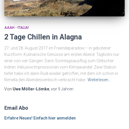
AAAH - ITALIA!
2 Tage Chillen in Alagna
27. und 28. August 2017 im Freerideparadise – in gebotener
Kurzform. Kulinarische Genüsse am ersten Abend: Tagliolini nur
einer von vier Gängen. Dann Sonntagsausflug zum Gletscher
Indren: Inklusive Impressionen vom Klimawandel: Zwei Station
tiefer habe ich dann Rudi wieder getroffen, mit dem ich schon in
Rimella den Abendessentisch verbracht habe.
Weiterlesen…
Von
Uwe Möller-Lömke
, vor
9 Jahren
Email Abo
Erfahre Neues! Einfach hier anmelden