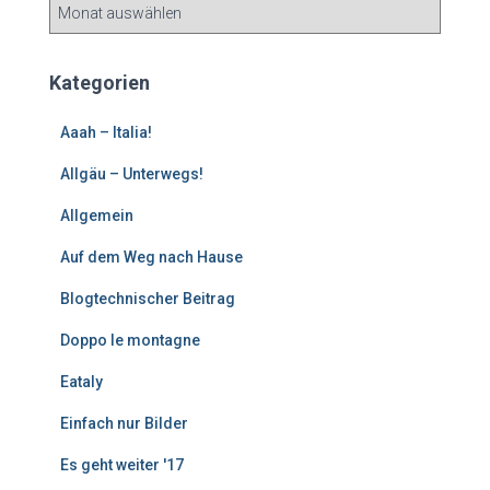
Ä
l
t
e
Kategorien
r
e
Aaah – Italia!
B
e
Allgäu – Unterwegs!
i
Allgemein
t
r
Auf dem Weg nach Hause
ä
g
Blogtechnischer Beitrag
e
Doppo le montagne
Eataly
Einfach nur Bilder
Es geht weiter '17