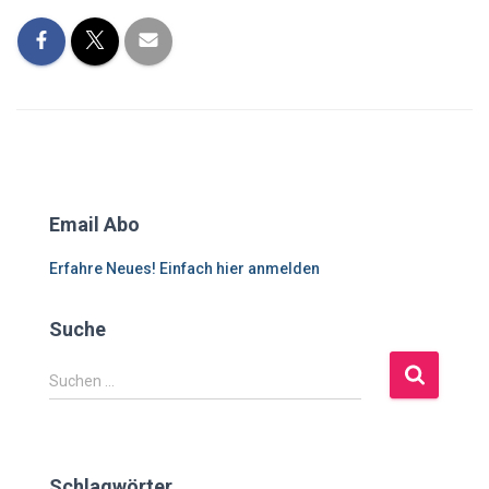
Email Abo
Erfahre Neues! Einfach hier anmelden
Suche
S
Suchen …
u
c
h
e
Schlagwörter