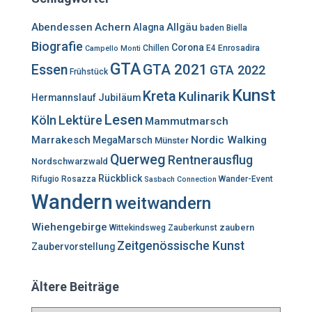
n
n
Abendessen
Achern
Allgäu
Alagna
baden
Biella
a
Biografie
Corona
c
Chillen
E4
Enrosadira
Campello Monti
h
GTA
GTA 2021
Essen
GTA 2022
Frühstück
:
Kunst
Kreta
Kulinarik
Hermannslauf
Jubiläum
Lesen
Lektüre
Köln
Mammutmarsch
Marrakesch
Nordic Walking
MegaMarsch
Münster
Querweg
Rentnerausflug
Nordschwarzwald
Rückblick
Rifugio Rosazza
Wander-Event
Sasbach Connection
Wandern
weitwandern
Wiehengebirge
zaubern
Wittekindsweg
Zauberkunst
Zeitgenössische Kunst
Zaubervorstellung
Ältere Beiträge