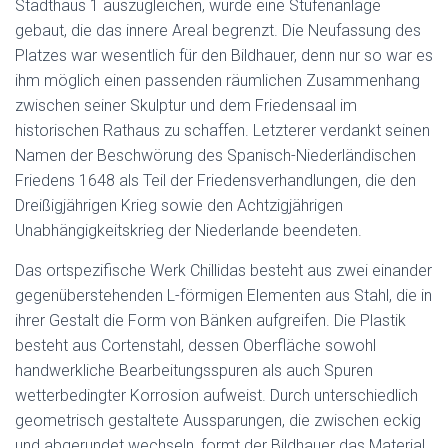
Stadthaus 1 auszugleichen, wurde eine Stufenanlage
gebaut, die das innere Areal begrenzt. Die Neufassung des
Platzes war wesentlich für den Bildhauer, denn nur so war es
ihm möglich einen passenden räumlichen Zusammenhang
zwischen seiner Skulptur und dem Friedensaal im
historischen Rathaus zu schaffen. Letzterer verdankt seinen
Namen der Beschwörung des Spanisch-Niederländischen
Friedens 1648 als Teil der Friedensverhandlungen, die den
Dreißigjährigen Krieg sowie den Achtzigjährigen
Unabhängigkeitskrieg der Niederlande beendeten.
Das ortspezifische Werk Chillidas besteht aus zwei einander
gegenüberstehenden L-förmigen Elementen aus Stahl, die in
ihrer Gestalt die Form von Bänken aufgreifen. Die Plastik
besteht aus Cortenstahl, dessen Oberfläche sowohl
handwerkliche Bearbeitungsspuren als auch Spuren
wetterbedingter Korrosion aufweist. Durch unterschiedlich
geometrisch gestaltete Aussparungen, die zwischen eckig
und abgerundet wechseln, formt der Bildhauer das Material