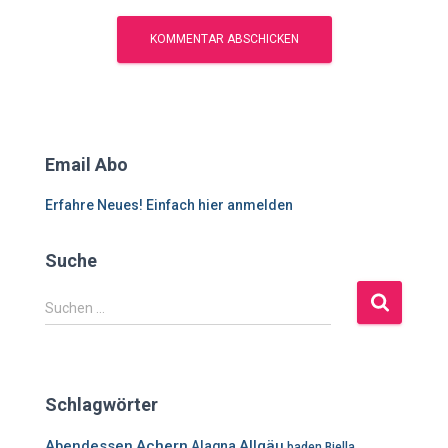
Email Abo
Erfahre Neues! Einfach hier anmelden
Suche
S
Suchen …
u
c
h
e
Schlagwörter
n
n
Abendessen
Achern
Allgäu
Alagna
baden
Biella