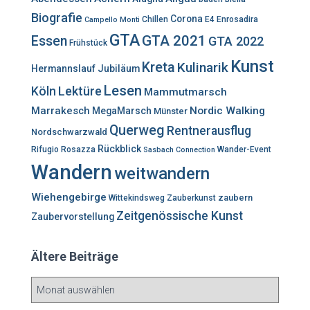
a
Biografie
Corona
c
Chillen
E4
Enrosadira
Campello Monti
h
GTA
GTA 2021
Essen
GTA 2022
Frühstück
:
Kunst
Kreta
Kulinarik
Hermannslauf
Jubiläum
Lesen
Lektüre
Köln
Mammutmarsch
Marrakesch
Nordic Walking
MegaMarsch
Münster
Querweg
Rentnerausflug
Nordschwarzwald
Rückblick
Rifugio Rosazza
Wander-Event
Sasbach Connection
Wandern
weitwandern
Wiehengebirge
zaubern
Wittekindsweg
Zauberkunst
Zeitgenössische Kunst
Zaubervorstellung
Ältere Beiträge
Ä
l