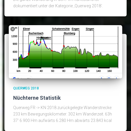
dokumentiert unter der Kategorie ‚Querweg 2018‘.
QUERWEG 2018
Nüchterne Statistik
Querweg FR -> KN 2018 zurückgelegte Wanderstrecke:
233 km Bewegungskilometer: 302 km Wanderzeit. 63h
37′ 6.900 Hm aufwärts 6.280 Hm abwärts 23.843 kcal