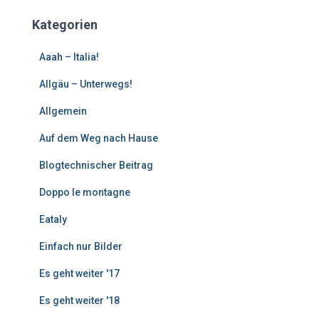
t
e
Kategorien
r
e
Aaah – Italia!
B
e
Allgäu – Unterwegs!
i
Allgemein
t
r
Auf dem Weg nach Hause
ä
g
Blogtechnischer Beitrag
e
Doppo le montagne
Eataly
Einfach nur Bilder
Es geht weiter '17
Es geht weiter '18