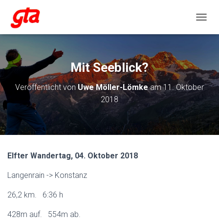
NAVIG
Mit Seeblick?
Veröffentlicht von
Uwe Möller-Lömke
am
11. Oktober
2018
Elfter Wandertag, 04. Oktober 2018
Langenrain -> Konstanz
26,2 km. 6:36 h
428m auf. 554m ab.