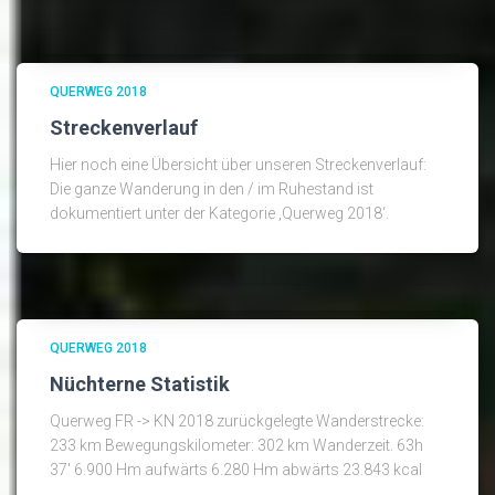
QUERWEG 2018
Streckenverlauf
Hier noch eine Übersicht über unseren Streckenverlauf:
Die ganze Wanderung in den / im Ruhestand ist
dokumentiert unter der Kategorie ‚Querweg 2018‘.
QUERWEG 2018
Nüchterne Statistik
Querweg FR -> KN 2018 zurückgelegte Wanderstrecke:
233 km Bewegungskilometer: 302 km Wanderzeit. 63h
37′ 6.900 Hm aufwärts 6.280 Hm abwärts 23.843 kcal