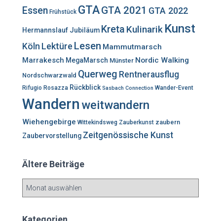
h
GTA
GTA 2021
Essen
GTA 2022
Frühstück
:
Kunst
Kreta
Kulinarik
Hermannslauf
Jubiläum
Lesen
Lektüre
Köln
Mammutmarsch
Marrakesch
Nordic Walking
MegaMarsch
Münster
Querweg
Rentnerausflug
Nordschwarzwald
Rückblick
Rifugio Rosazza
Wander-Event
Sasbach Connection
Wandern
weitwandern
Wiehengebirge
zaubern
Wittekindsweg
Zauberkunst
Zeitgenössische Kunst
Zaubervorstellung
Ältere Beiträge
Ä
l
t
e
Kategorien