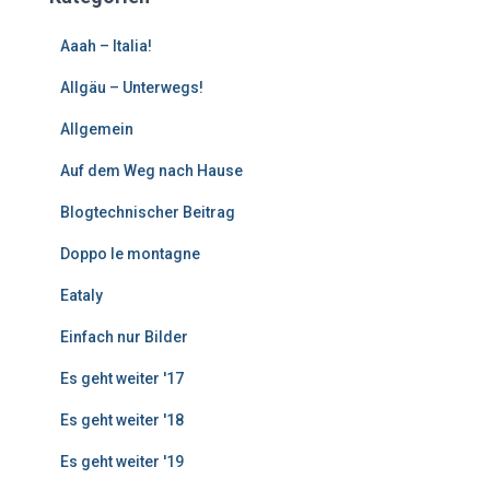
r
e
Aaah – Italia!
B
e
Allgäu – Unterwegs!
i
Allgemein
t
r
Auf dem Weg nach Hause
ä
g
Blogtechnischer Beitrag
e
Doppo le montagne
Eataly
Einfach nur Bilder
Es geht weiter '17
Es geht weiter '18
Es geht weiter '19