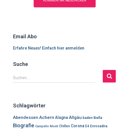
Email Abo
Erfahre Neues! Einfach hier anmelden
Suche
S
Suchen …
u
c
h
e
Schlagwörter
n
n
Abendessen
Achern
Allgäu
Alagna
baden
Biella
a
Biografie
Corona
c
Chillen
E4
Enrosadira
Campello Monti