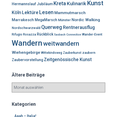
Kunst
Kreta
Kulinarik
Hermannslauf
Jubiläum
Lesen
Lektüre
Köln
Mammutmarsch
Marrakesch
Nordic Walking
MegaMarsch
Münster
Querweg
Rentnerausflug
Nordschwarzwald
Rückblick
Rifugio Rosazza
Wander-Event
Sasbach Connection
Wandern
weitwandern
Wiehengebirge
zaubern
Wittekindsweg
Zauberkunst
Zeitgenössische Kunst
Zaubervorstellung
Ältere Beiträge
Ä
l
t
e
Kategorien
r
e
Aaah – Italia!