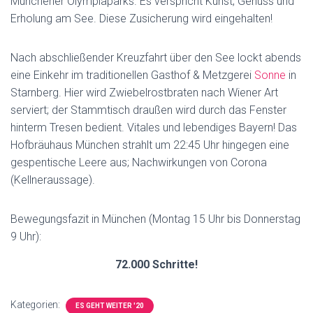
Münchener Olympiaparks. Es verspricht Kunst, Genuss und
Erholung am See. Diese Zusicherung wird eingehalten!
Nach abschließender Kreuzfahrt über den See lockt abends
eine Einkehr im traditionellen Gasthof & Metzgerei
Sonne
in
Starnberg. Hier wird Zwiebelrostbraten nach Wiener Art
serviert; der Stammtisch draußen wird durch das Fenster
hinterm Tresen bedient. Vitales und lebendiges Bayern! Das
Hofbräuhaus München strahlt um 22:45 Uhr hingegen eine
gespentische Leere aus; Nachwirkungen von Corona
(Kellneraussage).
Bewegungsfazit in München (Montag 15 Uhr bis Donnerstag
9 Uhr):
72.000 Schritte!
Kategorien:
ES GEHT WEITER '20