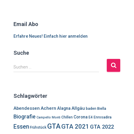
Email Abo
Erfahre Neues! Einfach hier anmelden
Suche
S
Suchen …
u
c
h
e
Schlagwörter
n
n
Abendessen
Achern
Allgäu
Alagna
baden
Biella
a
Biografie
Corona
c
Chillen
E4
Enrosadira
Campello Monti
h
GTA
GTA 2021
Essen
GTA 2022
Frühstück
: