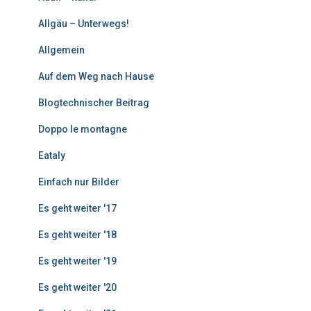
B
e
Allgäu – Unterwegs!
i
Allgemein
t
r
Auf dem Weg nach Hause
ä
g
Blogtechnischer Beitrag
e
Doppo le montagne
Eataly
Einfach nur Bilder
Es geht weiter '17
Es geht weiter '18
Es geht weiter '19
Es geht weiter '20