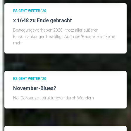
ES GEHT WEITER '20
x 1648 zu Ende gebracht
Bewegungsvorhaben 2020 - trotz aller äußeren
Einschränkungen bewältigt. Auch die 'Baustelle' ist keine
mehr.
ES GEHT WEITER '20
November-Blues?
No! Coroanzeit strukturieren durch Wandern