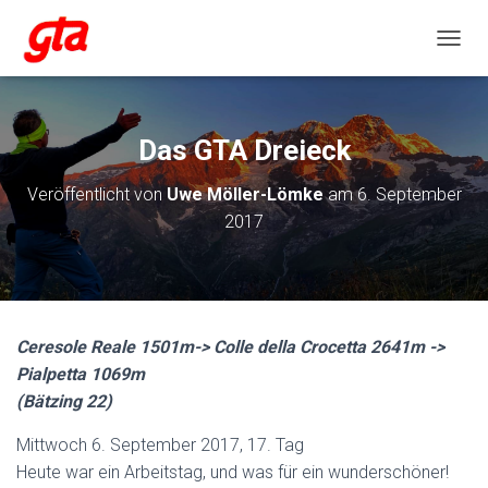
NAVIG
Das GTA Dreieck
Veröffentlicht von
Uwe Möller-Lömke
am
6. September
2017
Ceresole Reale 1501m-> Colle della Crocetta 2641m ->
Pialpetta 1069m
(Bätzing 22)
Mittwoch 6. September 2017, 17. Tag
Heute war ein Arbeitstag, und was für ein wunderschöner!