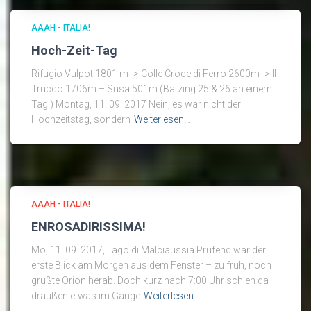
AAAH - ITALIA!
Hoch-Zeit-Tag
Rifugio Vulpot 1801 m -> Colle Croce di Ferro 2600m -> Il
Trucco 1706m – Susa 501m (Bätzing 25 & 26 an einem
Tag!) Montag, 11. 09. 2017 Nein, es war nicht der
Hochzeitstag, sondern
Weiterlesen…
AAAH - ITALIA!
ENROSADIRISSIMA!
Mo, 11. 09. 2017, Lago di Malciaussia Prüfend war der
erste Blick am Morgen aus dem Fenster – zu früh, noch
grüßte Orion herab. Doch kurz nach 7:00 Uhr schien da
draußen etwas im Gange
Weiterlesen…