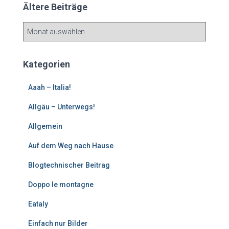
Ältere Beiträge
Ä
l
t
e
Kategorien
r
e
Aaah – Italia!
B
e
Allgäu – Unterwegs!
i
Allgemein
t
r
Auf dem Weg nach Hause
ä
g
Blogtechnischer Beitrag
e
Doppo le montagne
Eataly
Einfach nur Bilder