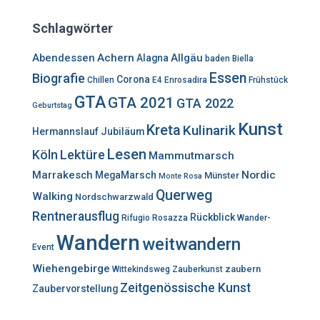
h
e
Schlagwörter
n
n
Abendessen
Achern
Allgäu
Alagna
baden
Biella
a
Essen
Biografie
c
Corona
Chillen
E4
Enrosadira
Frühstück
h
GTA
GTA 2021
GTA 2022
Geburtstag
:
Kunst
Kreta
Kulinarik
Hermannslauf
Jubiläum
Lesen
Lektüre
Köln
Mammutmarsch
Marrakesch
Nordic
MegaMarsch
Münster
Monte Rosa
Querweg
Walking
Nordschwarzwald
Rentnerausflug
Rückblick
Rifugio Rosazza
Wander-
Wandern
weitwandern
Event
Wiehengebirge
zaubern
Wittekindsweg
Zauberkunst
Zeitgenössische Kunst
Zaubervorstellung