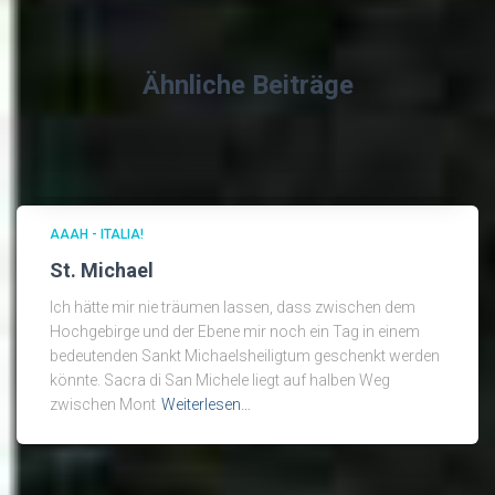
Ähnliche Beiträge
AAAH - ITALIA!
St. Michael
Ich hätte mir nie träumen lassen, dass zwischen dem
Hochgebirge und der Ebene mir noch ein Tag in einem
bedeutenden Sankt Michaelsheiligtum geschenkt werden
könnte. Sacra di San Michele liegt auf halben Weg
zwischen Mont
Weiterlesen…