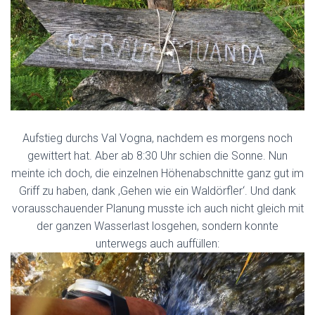
Aufstieg durchs Val Vogna, nachdem es morgens noch
gewittert hat. Aber ab 8:30 Uhr schien die Sonne. Nun
meinte ich doch, die einzelnen Höhenabschnitte ganz gut im
Griff zu haben, dank ‚Gehen wie ein Waldörfler‘. Und dank
vorausschauender Planung musste ich auch nicht gleich mit
der ganzen Wasserlast losgehen, sondern konnte
unterwegs auch auffüllen: