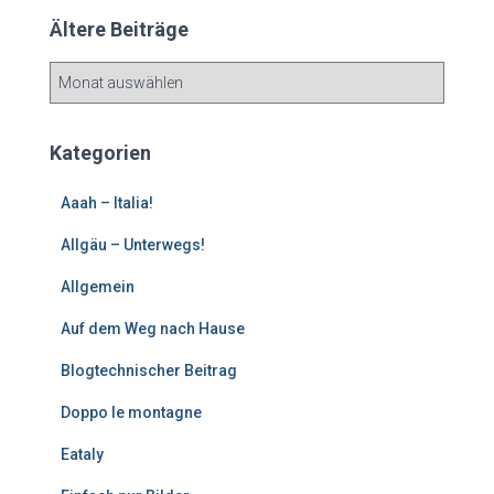
Ältere Beiträge
Ä
l
t
e
Kategorien
r
e
Aaah – Italia!
B
e
Allgäu – Unterwegs!
i
Allgemein
t
r
Auf dem Weg nach Hause
ä
g
Blogtechnischer Beitrag
e
Doppo le montagne
Eataly