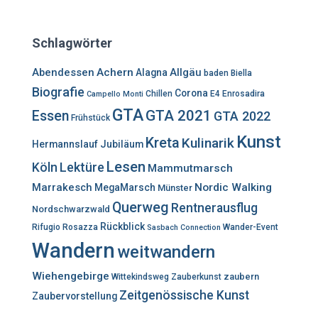
c
h
e
Schlagwörter
n
n
Abendessen
Achern
Allgäu
Alagna
baden
Biella
a
Biografie
Corona
c
Chillen
E4
Enrosadira
Campello Monti
h
GTA
GTA 2021
Essen
GTA 2022
Frühstück
:
Kunst
Kreta
Kulinarik
Hermannslauf
Jubiläum
Lesen
Lektüre
Köln
Mammutmarsch
Marrakesch
Nordic Walking
MegaMarsch
Münster
Querweg
Rentnerausflug
Nordschwarzwald
Rückblick
Rifugio Rosazza
Wander-Event
Sasbach Connection
Wandern
weitwandern
Wiehengebirge
zaubern
Wittekindsweg
Zauberkunst
Zeitgenössische Kunst
Zaubervorstellung