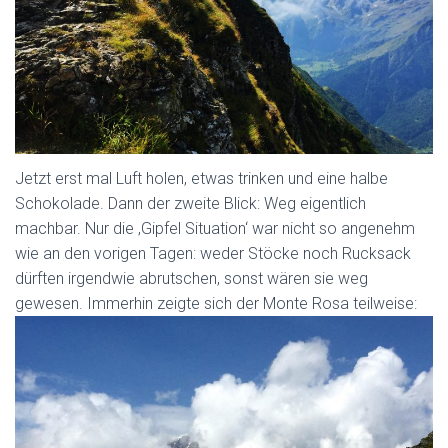
Jetzt erst mal Luft holen, etwas trinken und eine halbe
Schokolade. Dann der zweite Blick: Weg eigentlich
machbar. Nur die ‚Gipfel Situation‘ war nicht so angenehm
wie an den vorigen Tagen: weder Stöcke noch Rucksack
dürften irgendwie abrutschen, sonst wären sie weg
gewesen. Immerhin zeigte sich der Monte Rosa teilweise: