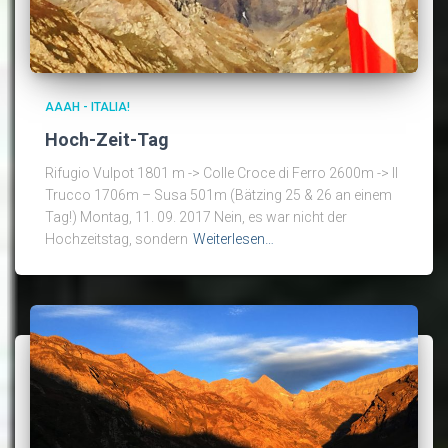
AAAH - ITALIA!
Hoch-Zeit-Tag
Rifugio Vulpot 1801 m -> Colle Croce di Ferro 2600m -> Il
Trucco 1706m – Susa 501m (Bätzing 25 & 26 an einem
Tag!) Montag, 11. 09. 2017 Nein, es war nicht der
Hochzeitstag, sondern
Weiterlesen…