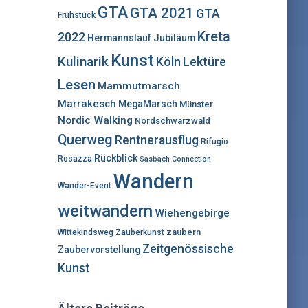
:
GTA
GTA 2021
GTA
Frühstück
Kreta
2022
Hermannslauf
Jubiläum
Kunst
Kulinarik
Lektüre
Köln
Lesen
Mammutmarsch
Marrakesch
MegaMarsch
Münster
Nordic Walking
Nordschwarzwald
Querweg
Rentnerausflug
Rifugio
Rückblick
Rosazza
Sasbach Connection
Wandern
Wander-Event
weitwandern
Wiehengebirge
zaubern
Wittekindsweg
Zauberkunst
Zeitgenössische
Zaubervorstellung
Kunst