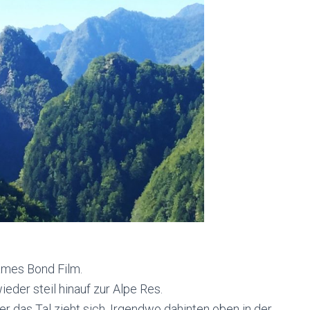
ames Bond Film.
ieder steil hinauf zur Alpe Res.
ber das Tal zieht sich. Irgendwo dahinten oben in der