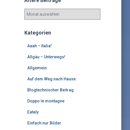
Ältere Beiträge
Ä
l
t
e
Kategorien
r
e
Aaah – Italia!
B
e
Allgäu – Unterwegs!
i
Allgemein
t
r
Auf dem Weg nach Hause
ä
g
Blogtechnischer Beitrag
e
Doppo le montagne
Eataly
Einfach nur Bilder