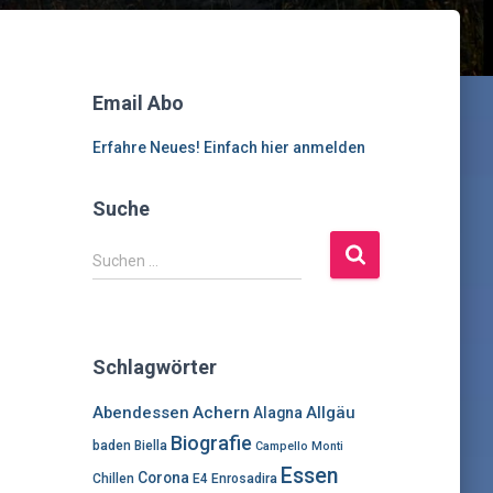
Email Abo
Erfahre Neues! Einfach hier anmelden
Suche
S
Suchen …
u
c
h
e
Schlagwörter
n
n
Abendessen
Achern
Allgäu
Alagna
a
Biografie
c
baden
Biella
Campello Monti
h
Essen
Corona
Chillen
E4
Enrosadira