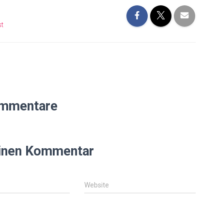
t
mmentare
einen Kommentar
Website