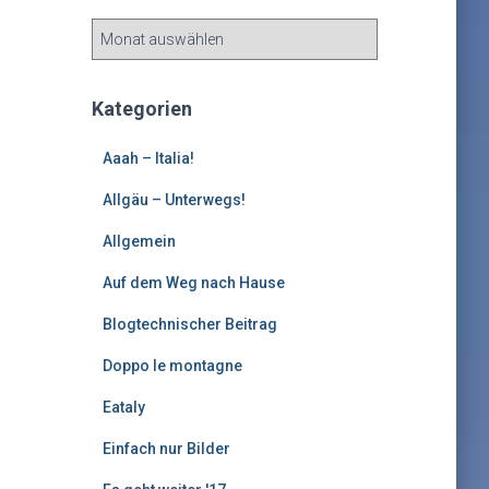
Ä
l
t
e
Kategorien
r
e
Aaah – Italia!
B
e
Allgäu – Unterwegs!
i
Allgemein
t
r
Auf dem Weg nach Hause
ä
g
Blogtechnischer Beitrag
e
Doppo le montagne
Eataly
Einfach nur Bilder