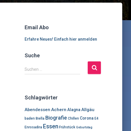
Email Abo
Erfahre Neues! Einfach hier anmelden
Suche
S
Suchen …
u
c
h
e
Schlagwörter
n
n
Abendessen
Achern
Allgäu
Alagna
a
Biografie
Corona
c
baden
Biella
Chillen
E4
h
Essen
Enrosadira
Frühstück
Geburtstag