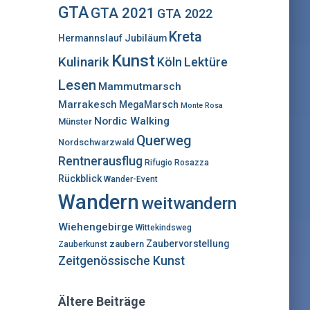
:
GTA
GTA 2021
GTA 2022
Kreta
Hermannslauf
Jubiläum
Kunst
Kulinarik
Lektüre
Köln
Lesen
Mammutmarsch
Marrakesch
MegaMarsch
Monte Rosa
Nordic Walking
Münster
Querweg
Nordschwarzwald
Rentnerausflug
Rifugio Rosazza
Rückblick
Wander-Event
Wandern
weitwandern
Wiehengebirge
Wittekindsweg
Zaubervorstellung
zaubern
Zauberkunst
Zeitgenössische Kunst
Ältere Beiträge