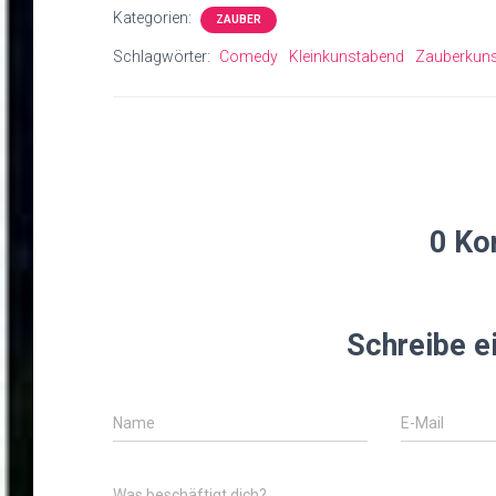
Kategorien:
ZAUBER
Schlagwörter:
Comedy
Kleinkunstabend
Zauberkuns
0 Ko
Schreibe 
Name
E-Mail
Was beschäftigt dich?