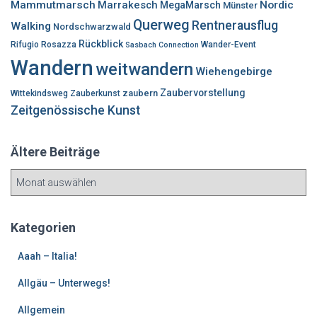
Mammutmarsch
Marrakesch
Nordic
MegaMarsch
Münster
Querweg
Rentnerausflug
Walking
Nordschwarzwald
Rückblick
Rifugio Rosazza
Wander-Event
Sasbach Connection
Wandern
weitwandern
Wiehengebirge
Zaubervorstellung
zaubern
Wittekindsweg
Zauberkunst
Zeitgenössische Kunst
Ältere Beiträge
Ä
l
t
e
Kategorien
r
e
Aaah – Italia!
B
Allgäu – Unterwegs!
e
i
Allgemein
t