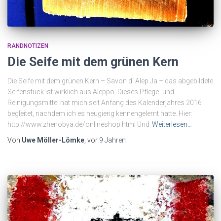
RANDNOTIZEN
Die Seife mit dem grünen Kern
Die Seife mit dem grünen Kern – Savon d‘ Alep Ja – das abgebildete
Seifenstück ist wirklich aus Aleppo. Dieses Pflege- und
Reinigungsmittel hat mich seit Anfang des Kalenderjahres 2016
begleitet, nachdem ich es neugierig kennengelernt hatte. Hier:
http://www.zhenobya.de/onlineshop.html Und
Weiterlesen…
Von
Uwe Möller-Lömke
, vor
9 Jahren