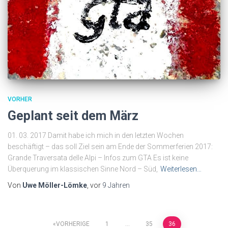
VORHER
Geplant seit dem März
01. 03. 2017 Damit habe ich mich in den letzten Wochen
beschäftigt – das soll Ziel sein am Ende der Sommerferien 2017:
Grande Traversata delle Alpi – Infos zum GTA Es ist keine
Überquerung im klassischen Sinne Nord – Süd,
Weiterlesen…
Von
Uwe Möller-Lömke
, vor
9 Jahren
Seitennummerierung
VORHERIGE
1
…
35
36