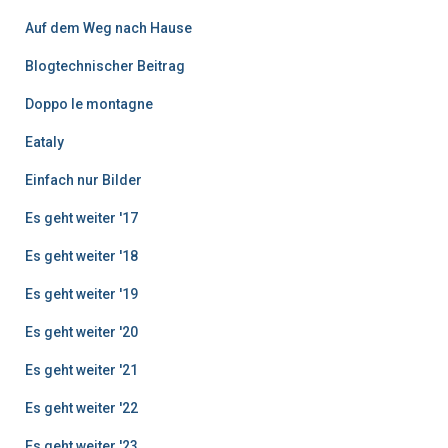
r
Auf dem Weg nach Hause
ä
g
Blogtechnischer Beitrag
e
Doppo le montagne
Eataly
Einfach nur Bilder
Es geht weiter '17
Es geht weiter '18
Es geht weiter '19
Es geht weiter '20
Es geht weiter '21
Es geht weiter '22
Es geht weiter '23