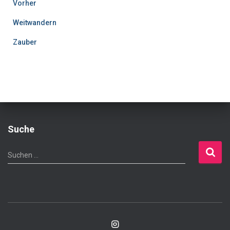
Vorher
Weitwandern
Zauber
Suche
S
Suchen …
u
c
h
e
n
n
a