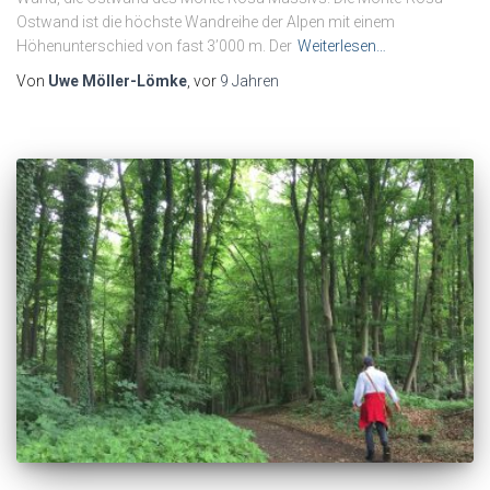
Ostwand ist die höchste Wandreihe der Alpen mit einem
Höhenunterschied von fast 3’000 m. Der
Weiterlesen…
Von
Uwe Möller-Lömke
, vor
9 Jahren