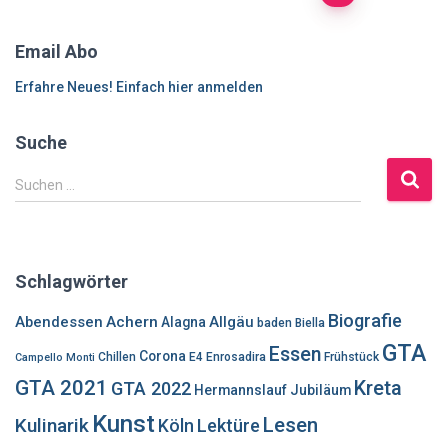
der
Email Abo
Beiträge
Erfahre Neues! Einfach hier anmelden
Suche
S
Suchen …
u
c
h
e
Schlagwörter
n
n
Biografie
Abendessen
Achern
Allgäu
Alagna
baden
Biella
a
GTA
Essen
c
Corona
Chillen
E4
Enrosadira
Frühstück
Campello Monti
h
GTA 2021
Kreta
GTA 2022
Hermannslauf
Jubiläum
:
Kunst
Lesen
Kulinarik
Lektüre
Köln