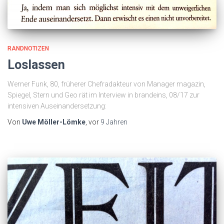
RANDNOTIZEN
Loslassen
Werner Funk, 80, früherer Chefradakteur von Manager magazin,
Spiegel, Stern und Geo rät im Interview in brandeins, 08/17 zur
intensiven Auseinandersetzung:
Von
Uwe Möller-Lömke
, vor
9 Jahren