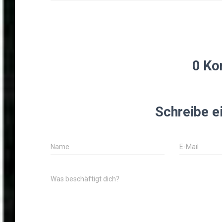
0 Ko
Schreibe 
Name
E-Mail
Was beschäftigt dich?