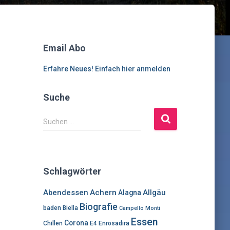
Email Abo
Erfahre Neues! Einfach hier anmelden
Suche
S
Suchen …
u
c
h
e
Schlagwörter
n
n
Abendessen
Achern
Allgäu
Alagna
a
Biografie
c
baden
Biella
Campello Monti
h
Essen
Corona
Chillen
E4
Enrosadira