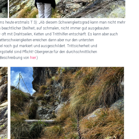
ns heute erstmals T 3): „Ab diesem Schwierigkeitsgrad kann man nicht mehr
in beachtlicher Steilheit, auf schmalen, nicht immer gut ausgebauten
ft mit Drahtseilen, Ketten und Tritthilfen entschärft. Es kann aber auch
etterschwierigkeiten erreichen dann aber nur den untersten
gel noch gut markiert und ausgeschildert. Trittsicherheit und
ergstiefel sind Pflicht! Obergrenze für den durchschnittlichen
 (Beschreibung von
hier.
)