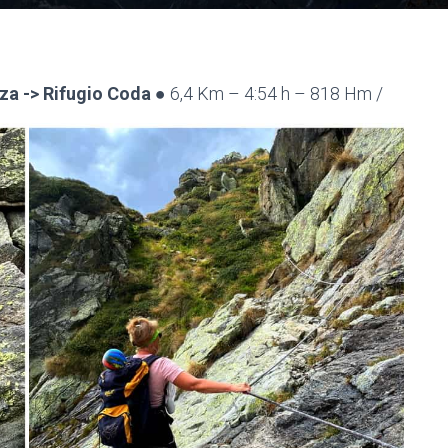
za -> Rifugio Coda
●
6,4 Km – 4:54 h – 818 Hm /