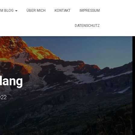
 IM BLOG
ÜBER MICH
KONTAKT
IMPRESSUM
DATENSCHUTZ
lang
022