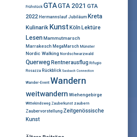
:
GTA
GTA 2021
GTA
Frühstück
Kreta
2022
Hermannslauf
Jubiläum
Kunst
Kulinarik
Lektüre
Köln
Lesen
Mammutmarsch
Marrakesch
MegaMarsch
Münster
Nordic Walking
Nordschwarzwald
Querweg
Rentnerausflug
Rifugio
Rückblick
Rosazza
Sasbach Connection
Wandern
Wander-Event
weitwandern
Wiehengebirge
zaubern
Wittekindsweg
Zauberkunst
Zeitgenössische
Zaubervorstellung
Kunst