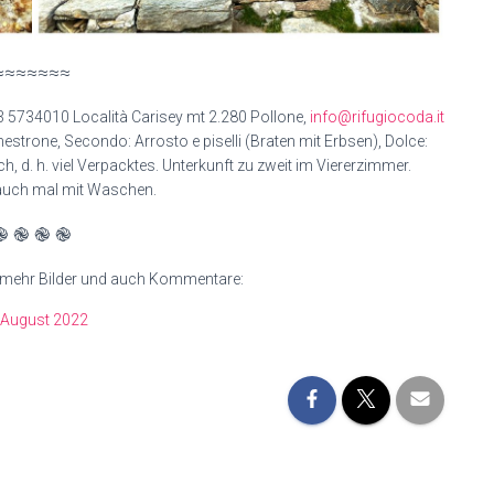
≈≈≈≈≈≈≈
3 5734010 Località Carisey mt 2.280 Pollone,
info@rifugiocoda.it
estrone, Secondo: Arrosto e piselli (Braten mit Erbsen), Dolce:
h, d. h. viel Verpacktes. Unterkunft zu zweit im Viererzimmer.
auch mal mit Waschen.
֎ ֎ ֎ ֎
 mehr Bilder und auch Kommentare:
 August 2022