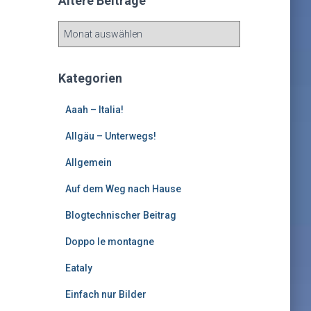
Ältere Beiträge
Ä
l
t
e
Kategorien
r
e
Aaah – Italia!
B
e
Allgäu – Unterwegs!
i
Allgemein
t
r
Auf dem Weg nach Hause
ä
g
Blogtechnischer Beitrag
e
Doppo le montagne
Eataly
Einfach nur Bilder