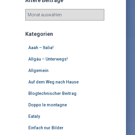
Ältere Beiträge
Ä
l
t
e
Kategorien
r
e
Aaah – Italia!
B
e
Allgäu – Unterwegs!
i
Allgemein
t
r
Auf dem Weg nach Hause
ä
g
Blogtechnischer Beitrag
e
Doppo le montagne
Eataly
Einfach nur Bilder