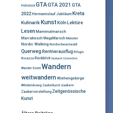
:
GTA
GTA 2021
GTA
Frühstück
Kreta
2022
Hermannslauf
Jubiläum
Kunst
Kulinarik
Lektüre
Köln
Lesen
Mammutmarsch
Marrakesch
MegaMarsch
Münster
Nordic Walking
Nordschwarzwald
Querweg
Rentnerausflug
Rifugio
Rückblick
Rosazza
Sasbach Connection
Wandern
Wander-Event
weitwandern
Wiehengebirge
zaubern
Wittekindsweg
Zauberkunst
Zeitgenössische
Zaubervorstellung
Kunst