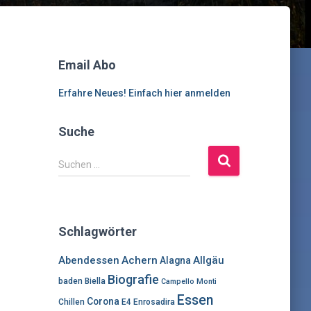
Email Abo
Erfahre Neues! Einfach hier anmelden
Suche
S
Suchen …
u
c
h
e
Schlagwörter
n
n
Abendessen
Achern
Allgäu
Alagna
a
Biografie
c
baden
Biella
Campello Monti
h
Essen
Corona
Chillen
E4
Enrosadira