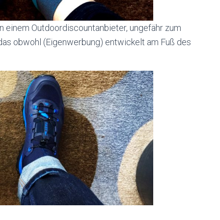
n einem Outdoordiscountanbieter, ungefähr zum
d das obwohl (Eigenwerbung) entwickelt am Fuß des