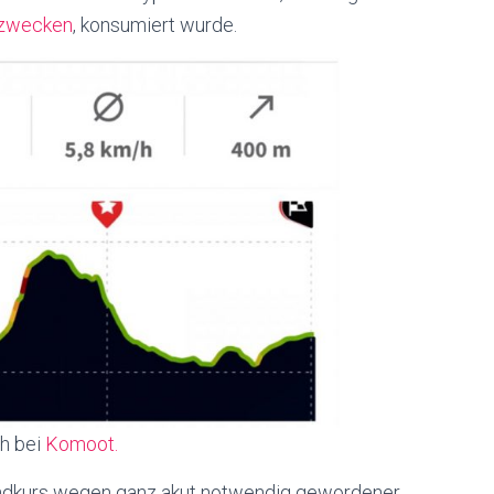
lzwecken
‚ konsumiert wurde.
ch bei
Komoot.
undkurs wegen ganz akut notwendig gewordener