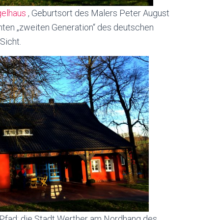
gelhaus
, Geburtsort des Malers Peter August
nnten „zweiten Generation“ des deutschen
Sicht.
-Pfad; die Stadt Werther am Nordhang des