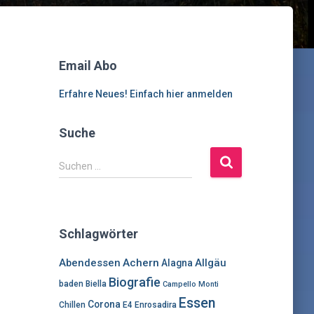
Email Abo
Erfahre Neues! Einfach hier anmelden
Suche
S
Suchen …
u
c
h
e
Schlagwörter
n
n
Abendessen
Achern
Allgäu
Alagna
a
Biografie
c
baden
Biella
Campello Monti
h
Essen
Corona
Chillen
E4
Enrosadira