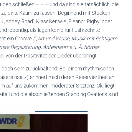
gen schließen – – – und da sind sie tatsächlich, die
s zu eins. Kaum zu fassen! Beginnend mit Stücken
 ‚Abbey Road‘. Klassiker wie ‚Eleanor Rigby‘ oder
und lebendig, als lägen keine fünf Jahrzehnte
eht ein Groove
( „Art und Weise, Musik mit richtigem
re Begeisterung, Anteilnahme u. Ä. hörbar
el von der Positivität der Lieder überbringt.
h doch sehr zurückhaltend: Bei einem rhythmischen
Bläsereinsatz) erinnert mich deren Reserviertheit an
im auf uns zukommen: moderater Sitztanz. Ok, liegt
ifall und die abschließenden Standing Ovations sind