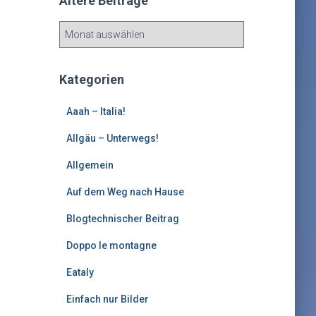
Ältere Beiträge
Ä
l
t
e
Kategorien
r
e
Aaah – Italia!
B
e
Allgäu – Unterwegs!
i
Allgemein
t
r
Auf dem Weg nach Hause
ä
g
Blogtechnischer Beitrag
e
Doppo le montagne
Eataly
Einfach nur Bilder