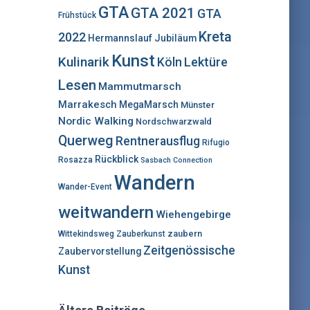
:
GTA
GTA 2021
GTA
Frühstück
Kreta
2022
Hermannslauf
Jubiläum
Kunst
Kulinarik
Lektüre
Köln
Lesen
Mammutmarsch
Marrakesch
MegaMarsch
Münster
Nordic Walking
Nordschwarzwald
Querweg
Rentnerausflug
Rifugio
Rückblick
Rosazza
Sasbach Connection
Wandern
Wander-Event
weitwandern
Wiehengebirge
zaubern
Wittekindsweg
Zauberkunst
Zeitgenössische
Zaubervorstellung
Kunst