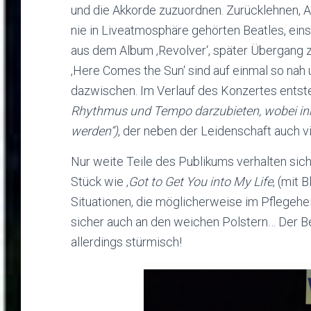
und die Akkorde zuzuordnen. Zurücklehnen, Au
nie in Liveatmosphäre gehörten Beatles, ein
aus dem Album ‚Revolver‘, später Übergang zu
‚Here Comes the Sun‘ sind auf einmal so nah 
dazwischen. Im Verlauf des Konzertes entst
Rhythmus und Tempo darzubieten, wobei inne
werden“)
, der neben der Leidenschaft auch vi
Nur weite Teile des Publikums verhalten sic
Stück wie ‚
Got to Get You into My Life
‚ (mit 
Situationen, die möglicherweise im Pflegehe
sicher auch an den weichen Polstern… Der Be
allerdings stürmisch!