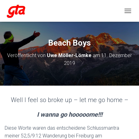
NAVIG
Beach Boys
Veröffentlicht von
Uwe Möller-Lömke
am
11. Dezember
2019
Well I feel so broke up – let me go home –
I wanna go hooooome!!!
Diese Worte waren das entscheidene Schlussmantra
meiner 52,5/9:12 Wanderung bei Freiburg am