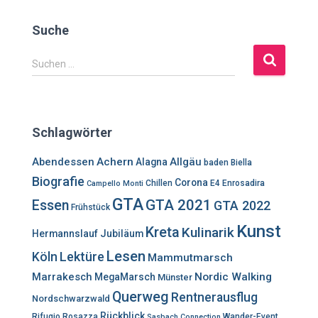
Suche
S
Suchen …
u
c
h
e
Schlagwörter
n
n
Abendessen
Achern
Allgäu
Alagna
baden
Biella
a
Biografie
Corona
c
Chillen
E4
Enrosadira
Campello Monti
h
GTA
GTA 2021
Essen
GTA 2022
Frühstück
:
Kunst
Kreta
Kulinarik
Hermannslauf
Jubiläum
Lesen
Lektüre
Köln
Mammutmarsch
Marrakesch
Nordic Walking
MegaMarsch
Münster
Querweg
Rentnerausflug
Nordschwarzwald
Rückblick
Rifugio Rosazza
Wander-Event
Sasbach Connection