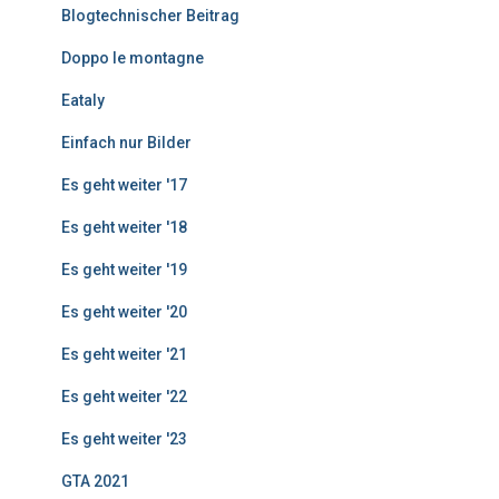
g
Blogtechnischer Beitrag
e
Doppo le montagne
Eataly
Einfach nur Bilder
Es geht weiter '17
Es geht weiter '18
Es geht weiter '19
Es geht weiter '20
Es geht weiter '21
Es geht weiter '22
Es geht weiter '23
GTA 2021