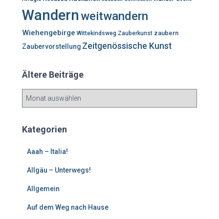
Wandern
weitwandern
Wiehengebirge
zaubern
Wittekindsweg
Zauberkunst
Zeitgenössische Kunst
Zaubervorstellung
Ältere Beiträge
Ä
l
t
e
Kategorien
r
e
Aaah – Italia!
B
e
Allgäu – Unterwegs!
i
Allgemein
t
r
Auf dem Weg nach Hause
ä