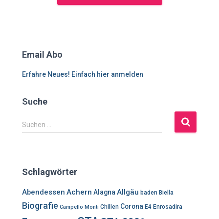
Email Abo
Erfahre Neues! Einfach hier anmelden
Suche
S
Suchen …
u
c
h
e
Schlagwörter
n
n
Abendessen
Achern
Allgäu
Alagna
baden
Biella
a
Biografie
Corona
c
Chillen
E4
Enrosadira
Campello Monti
h