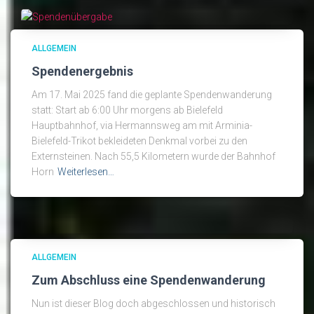
ALLGEMEIN
Spendenergebnis
Am 17. Mai 2025 fand die geplante Spendenwanderung
statt: Start ab 6:00 Uhr morgens ab Bielefeld
Hauptbahnhof, via Hermannsweg am mit Arminia-
Bielefeld-Trikot bekleideten Denkmal vorbei zu den
Externsteinen. Nach 55,5 Kilometern wurde der Bahnhof
Horn
Weiterlesen…
ALLGEMEIN
Zum Abschluss eine Spendenwanderung
Nun ist dieser Blog doch abgeschlossen und historisch