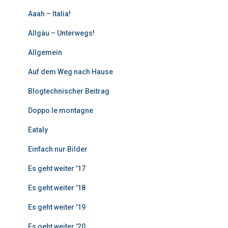
e
Aaah – Italia!
B
e
Allgäu – Unterwegs!
i
Allgemein
t
r
Auf dem Weg nach Hause
ä
g
Blogtechnischer Beitrag
e
Doppo le montagne
Eataly
Einfach nur Bilder
Es geht weiter '17
Es geht weiter '18
Es geht weiter '19
Es geht weiter '20