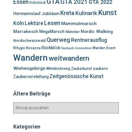
GTA
GTA 2021
Essen
GTA 2022
Frühstück
:
Kunst
Kreta
Kulinarik
Hermannslauf
Jubiläum
Lesen
Lektüre
Köln
Mammutmarsch
Marrakesch
Nordic Walking
MegaMarsch
Münster
Querweg
Rentnerausflug
Nordschwarzwald
Rückblick
Rifugio Rosazza
Wander-Event
Sasbach Connection
Wandern
weitwandern
Wiehengebirge
zaubern
Wittekindsweg
Zauberkunst
Zeitgenössische Kunst
Zaubervorstellung
Ältere Beiträge
Ä
l
t
e
Kategorien
r