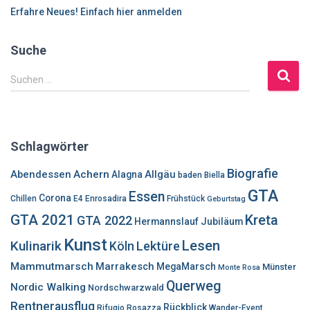
Erfahre Neues! Einfach hier anmelden
Suche
S
Suchen …
u
c
h
e
Schlagwörter
n
n
Biografie
Abendessen
Achern
Allgäu
Alagna
baden
Biella
a
GTA
Essen
c
Corona
Chillen
E4
Enrosadira
Frühstück
Geburtstag
h
GTA 2021
Kreta
GTA 2022
Hermannslauf
Jubiläum
:
Kunst
Lesen
Kulinarik
Lektüre
Köln
Mammutmarsch
Marrakesch
MegaMarsch
Münster
Monte Rosa
Querweg
Nordic Walking
Nordschwarzwald
Rentnerausflug
Rückblick
Rifugio Rosazza
Wander-Event