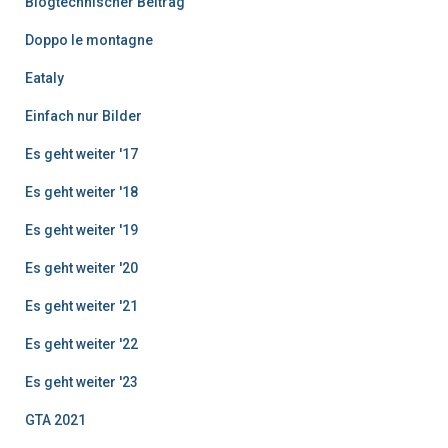
g
Blogtechnischer Beitrag
e
Doppo le montagne
Eataly
Einfach nur Bilder
Es geht weiter '17
Es geht weiter '18
Es geht weiter '19
Es geht weiter '20
Es geht weiter '21
Es geht weiter '22
Es geht weiter '23
GTA 2021