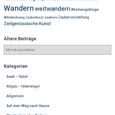
Wandern
weitwandern
Wiehengebirge
Zaubervorstellung
zaubern
Wittekindsweg
Zauberkunst
Zeitgenössische Kunst
Ältere Beiträge
Ä
l
t
e
Kategorien
r
e
Aaah – Italia!
B
Allgäu – Unterwegs!
e
i
Allgemein
t
r
Auf dem Weg nach Hause
ä