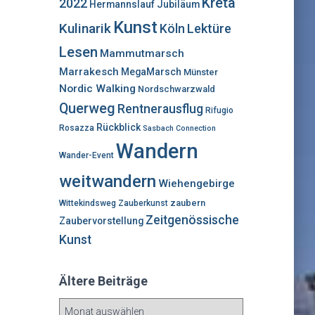
Kreta
2022
Hermannslauf
Jubiläum
Kunst
Kulinarik
Lektüre
Köln
Lesen
Mammutmarsch
Marrakesch
MegaMarsch
Münster
Nordic Walking
Nordschwarzwald
Querweg
Rentnerausflug
Rifugio
Rückblick
Rosazza
Sasbach Connection
Wandern
Wander-Event
weitwandern
Wiehengebirge
zaubern
Wittekindsweg
Zauberkunst
Zeitgenössische
Zaubervorstellung
Kunst
Ältere Beiträge
Ä