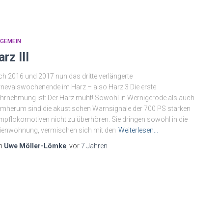
LGEMEIN
rz III
h 2016 und 2017 nun das dritte verlängerte
nevalswochenende im Harz – also Harz 3 Die erste
rnehmung ist: Der Harz muht! Sowohl in Wernigerode als auch
mherum sind die akustischen Warnsignale der 700 PS starken
pflokomotiven nicht zu überhören. Sie dringen sowohl in die
ienwohnung, vermischen sich mit den
Weiterlesen…
n
Uwe Möller-Lömke
, vor
7 Jahren