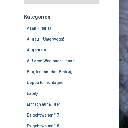
l
t
e
Kategorien
r
e
Aaah – Italia!
B
Allgäu – Unterwegs!
e
i
Allgemein
t
r
Auf dem Weg nach Hause
ä
g
Blogtechnischer Beitrag
e
Doppo le montagne
Eataly
Einfach nur Bilder
Es geht weiter '17
Es geht weiter '18