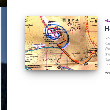
AL
Ha
Nac
Kar
Wah
dru
Dam
Fer
Vo