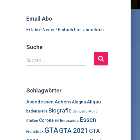
Email Abo
Erfahre Neues! Einfach hier anmelden
Suche
S
Suchen …
u
c
h
e
Schlagwörter
n
n
Abendessen
Achern
Allgäu
Alagna
a
Biografie
baden
Biella
Campello Monti
c
Essen
h
Corona
Chillen
E4
Enrosadira
:
GTA
GTA 2021
GTA
Frühstück