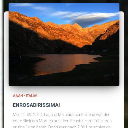
AAAH - ITALIA!
ENROSADIRISSIMA!
Mo, 11. 09. 2017, Lago di Malciaussia Prüfend war der
erste Blick am Morgen aus dem Fenster – zu früh, noch
grüßte Orion herab. Doch kurz nach 7:00 Uhr schien da