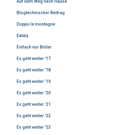
Auf dem Weg nach Hause
ä
g
Blogtechnischer Beitrag
e
Doppo le montagne
Eataly
Einfach nur Bilder
Es geht weiter '17
Es geht weiter '18
Es geht weiter '19
Es geht weiter '20
Es geht weiter '21
Es geht weiter '22
Es geht weiter '23