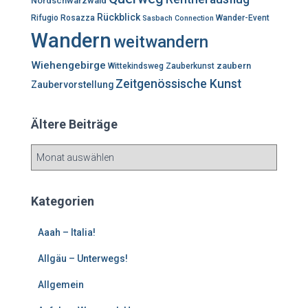
Nordschwarzwald
Rückblick
Rifugio Rosazza
Wander-Event
Sasbach Connection
Wandern
weitwandern
Wiehengebirge
zaubern
Wittekindsweg
Zauberkunst
Zeitgenössische Kunst
Zaubervorstellung
Ältere Beiträge
Ä
l
t
e
Kategorien
r
e
Aaah – Italia!
B
e
Allgäu – Unterwegs!
i
Allgemein
t
r