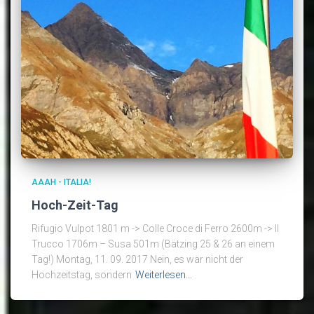
AAAH - ITALIA!
Hoch-Zeit-Tag
Rifugio Vulpot 1801 m -> Colle Croce di Ferro 2600m -> Il
Trucco 1706m – Susa 501m (Bätzing 25 & 26 an einem
Tag!) Montag, 11. 09. 2017 Nein, es war nicht der
Hochzeitstag, sondern
Weiterlesen…