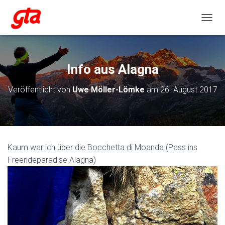
NAVIG
Info aus Alagna
Veröffentlicht von
Uwe Möller-Lömke
am
26. August 2017
Kaum war ich über die Bocchetta di Moanda (Pass ins
Freerideparadise Alagna)