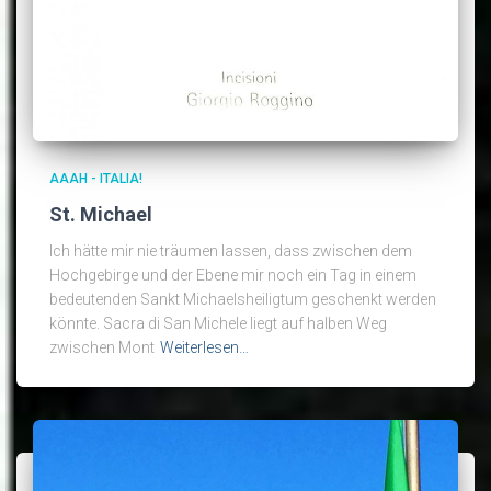
AAAH - ITALIA!
St. Michael
Ich hätte mir nie träumen lassen, dass zwischen dem
Hochgebirge und der Ebene mir noch ein Tag in einem
bedeutenden Sankt Michaelsheiligtum geschenkt werden
könnte. Sacra di San Michele liegt auf halben Weg
zwischen Mont
Weiterlesen…