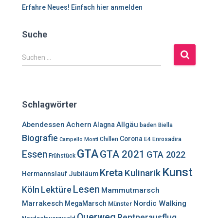
Erfahre Neues! Einfach hier anmelden
Suche
S
Suchen …
u
c
h
e
Schlagwörter
n
n
Abendessen
Achern
Allgäu
Alagna
baden
Biella
a
Biografie
Corona
c
Chillen
E4
Enrosadira
Campello Monti
h
GTA
GTA 2021
Essen
GTA 2022
Frühstück
:
Kunst
Kreta
Kulinarik
Hermannslauf
Jubiläum
Lesen
Lektüre
Köln
Mammutmarsch
Marrakesch
Nordic Walking
MegaMarsch
Münster
Querweg
Rentnerausflug