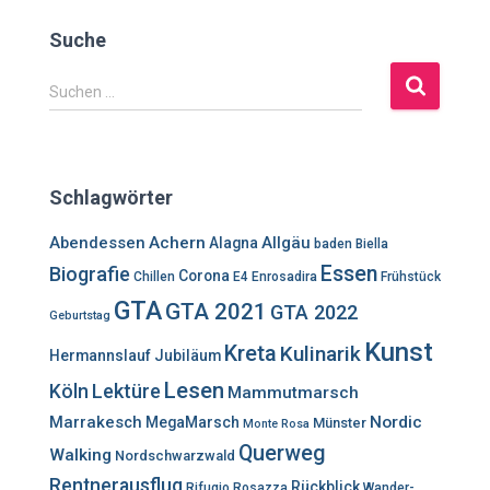
Suche
S
Suchen …
u
c
h
e
Schlagwörter
n
n
Abendessen
Achern
Allgäu
Alagna
baden
Biella
a
Essen
Biografie
c
Corona
Chillen
E4
Enrosadira
Frühstück
h
GTA
GTA 2021
GTA 2022
Geburtstag
:
Kunst
Kreta
Kulinarik
Hermannslauf
Jubiläum
Lesen
Lektüre
Köln
Mammutmarsch
Marrakesch
Nordic
MegaMarsch
Münster
Monte Rosa
Querweg
Walking
Nordschwarzwald
Rentnerausflug
Rückblick
Rifugio Rosazza
Wander-