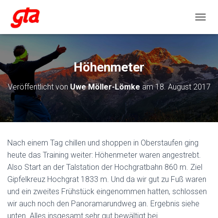
NAVIG
Höhenmeter
Veröffentlicht von
Uwe Möller-Lömke
am
18. August 2017
Nach einem Tag chillen und shoppen in Oberstaufen ging
heute das Training weiter: Höhenmeter waren angestrebt.
Also Start an der Talstation der Hochgratbahn 860 m. Ziel
Gipfelkreuz Hochgrat 1833 m. Und da wir gut zu Fuß waren
und ein zweites Frühstück eingenommen hatten, schlossen
wir auch noch den Panoramarundweg an. Ergebnis siehe
unten. Alles insgesamt sehr gut bewältigt bei