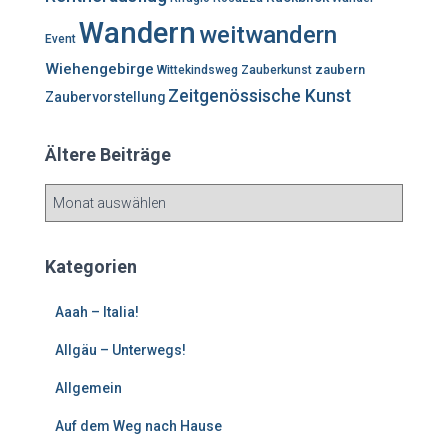
Wandern
weitwandern
Event
Wiehengebirge
zaubern
Wittekindsweg
Zauberkunst
Zeitgenössische Kunst
Zaubervorstellung
Ältere Beiträge
Ä
l
t
e
Kategorien
r
e
Aaah – Italia!
B
e
Allgäu – Unterwegs!
i
Allgemein
t
r
Auf dem Weg nach Hause
ä