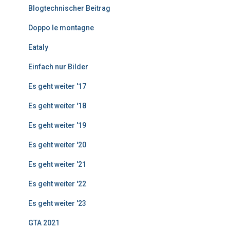
g
Blogtechnischer Beitrag
e
Doppo le montagne
Eataly
Einfach nur Bilder
Es geht weiter '17
Es geht weiter '18
Es geht weiter '19
Es geht weiter '20
Es geht weiter '21
Es geht weiter '22
Es geht weiter '23
GTA 2021