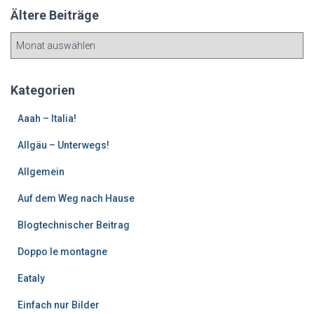
Ältere Beiträge
Ä
l
t
e
Kategorien
r
e
Aaah – Italia!
B
Allgäu – Unterwegs!
e
i
Allgemein
t
r
Auf dem Weg nach Hause
ä
g
Blogtechnischer Beitrag
e
Doppo le montagne
Eataly
Einfach nur Bilder