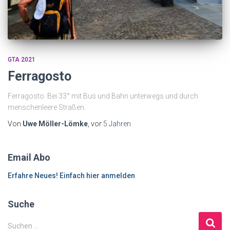
GTA 2021
Ferragosto
Ferragosto. Bei 33° mit Bus und Bahn unterwegs und durch
menschenleere Straßen.
Von
Uwe Möller-Lömke
, vor
5 Jahren
Email Abo
Erfahre Neues! Einfach hier anmelden
Suche
S
Suchen …