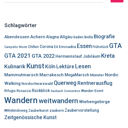
u
c
h
e
Schlagwörter
n
n
Biografie
Abendessen
Achern
Allgäu
Alagna
baden
Biella
a
GTA
Essen
c
Corona
Chillen
E4
Enrosadira
Frühstück
Campello Monti
h
GTA 2021
Kreta
GTA 2022
Hermannslauf
Jubiläum
:
Kunst
Lesen
Kulinarik
Lektüre
Köln
Mammutmarsch
Marrakesch
Nordic
MegaMarsch
Münster
Querweg
Rentnerausflug
Walking
Nordschwarzwald
Rückblick
Rifugio Rosazza
Wander-Event
Sasbach Connection
Wandern
weitwandern
Wiehengebirge
Zaubervorstellung
zaubern
Wittekindsweg
Zauberkunst
Zeitgenössische Kunst