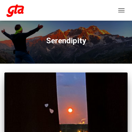
NAVIG
Serendipity