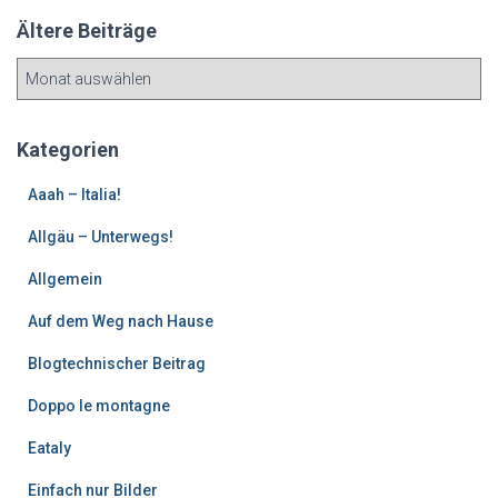
Ältere Beiträge
Ä
l
t
e
Kategorien
r
e
Aaah – Italia!
B
Allgäu – Unterwegs!
e
i
Allgemein
t
r
Auf dem Weg nach Hause
ä
g
Blogtechnischer Beitrag
e
Doppo le montagne
Eataly
Einfach nur Bilder