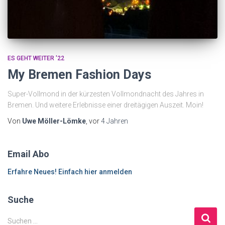
ES GEHT WEITER '22
My Bremen Fashion Days
Super-Vollmond in der kürzesten Vollmondnacht des Jahres in
Bremen. Und weitere Erlebnisse einer dreitägigen Auszeit. Moin!
Von
Uwe Möller-Lömke
, vor
4 Jahren
Email Abo
Erfahre Neues! Einfach hier anmelden
Suche
S
Suchen …