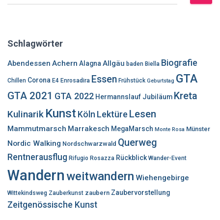
u
c
h
e
Schlagwörter
n
n
Biografie
Abendessen
Achern
Allgäu
Alagna
baden
Biella
a
GTA
Essen
c
Corona
Chillen
E4
Enrosadira
Frühstück
Geburtstag
h
GTA 2021
Kreta
GTA 2022
Hermannslauf
Jubiläum
:
Kunst
Lesen
Kulinarik
Lektüre
Köln
Mammutmarsch
Marrakesch
MegaMarsch
Münster
Monte Rosa
Querweg
Nordic Walking
Nordschwarzwald
Rentnerausflug
Rückblick
Rifugio Rosazza
Wander-Event
Wandern
weitwandern
Wiehengebirge
Zaubervorstellung
zaubern
Wittekindsweg
Zauberkunst
Zeitgenössische Kunst