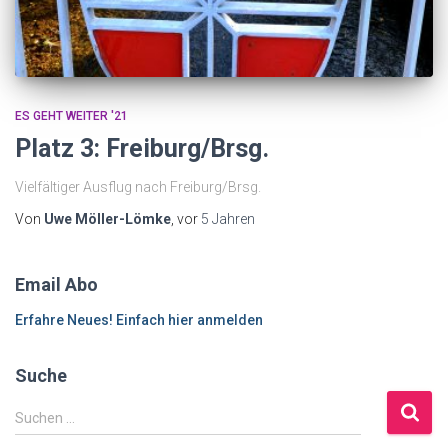
ES GEHT WEITER '21
Platz 3: Freiburg/Brsg.
Vielfältiger Ausflug nach Freiburg/Brsg.
Von
Uwe Möller-Lömke
, vor
5 Jahren
Email Abo
Erfahre Neues! Einfach hier anmelden
Suche
S
Suchen …
u