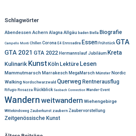
c
h
e
Schlagwörter
n
n
Biografie
Abendessen
Achern
Allgäu
Alagna
baden
Biella
a
GTA
Essen
c
Corona
Chillen
E4
Enrosadira
Frühstück
Campello Monti
h
GTA 2021
Kreta
GTA 2022
Hermannslauf
Jubiläum
:
Kunst
Lesen
Kulinarik
Lektüre
Köln
Mammutmarsch
Marrakesch
Nordic
MegaMarsch
Münster
Querweg
Rentnerausflug
Walking
Nordschwarzwald
Rückblick
Rifugio Rosazza
Wander-Event
Sasbach Connection
Wandern
weitwandern
Wiehengebirge
Zaubervorstellung
zaubern
Wittekindsweg
Zauberkunst
Zeitgenössische Kunst
Ältere Beiträge