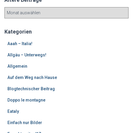
Ä
l
t
e
Kategorien
r
e
Aaah – Italia!
B
Allgäu – Unterwegs!
e
i
Allgemein
t
r
Auf dem Weg nach Hause
ä
g
Blogtechnischer Beitrag
e
Doppo le montagne
Eataly
Einfach nur Bilder