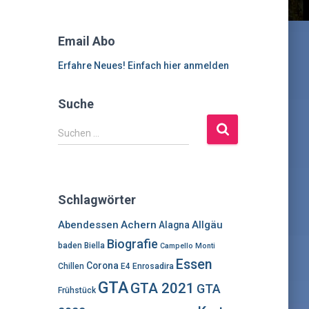
Email Abo
Erfahre Neues! Einfach hier anmelden
Suche
S
Suchen …
u
c
h
e
Schlagwörter
n
n
Abendessen
Achern
Allgäu
Alagna
a
Biografie
baden
Biella
Campello Monti
c
Essen
h
Corona
Chillen
E4
Enrosadira
:
GTA
GTA 2021
GTA
Frühstück