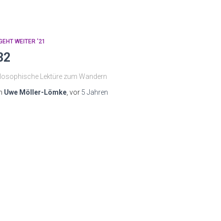
GEHT WEITER '21
32
losophische Lektüre zum Wandern
n
Uwe Möller-Lömke
, vor
5 Jahren