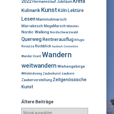
Kreta
2022
Hermannslauf
Jubiläum
Kunst
Kulinarik
Lektüre
Köln
Lesen
Mammutmarsch
Marrakesch
MegaMarsch
Münster
Nordic Walking
Nordschwarzwald
Querweg
Rentnerausflug
Rifugio
Rückblick
Rosazza
Sasbach Connection
Wandern
Wander-Event
weitwandern
Wiehengebirge
zaubern
Wittekindsweg
Zauberkunst
Zeitgenössische
Zaubervorstellung
Kunst
Ältere Beiträge
Ä