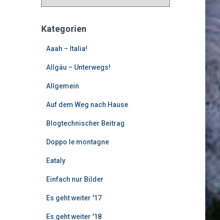
l
t
e
Kategorien
r
e
Aaah – Italia!
B
Allgäu – Unterwegs!
e
i
Allgemein
t
r
Auf dem Weg nach Hause
ä
g
Blogtechnischer Beitrag
e
Doppo le montagne
Eataly
Einfach nur Bilder
Es geht weiter '17
Es geht weiter '18