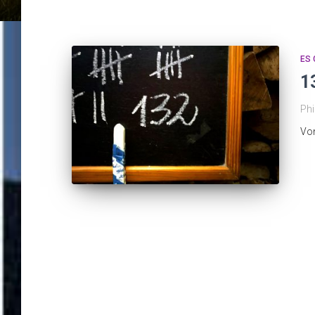
ES 
1
Phi
Vo