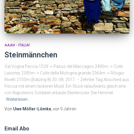
AAAH - ITALIA!
Steinmännchen
Val Vogna Peccia 1529 -> Passo del Maccagno 2495m -> Colle
Lazoney 2395m -> Colle della Mologna grande 2364m -> Rifugio
Rivetti 2150m (Bätzing 8) 30. 08. 2017. – Zehnter Tag Abschied aus
Peccia mit einem leckeren Müsli. Ein Stück talaufwärts gleich eine
von Napoleons Soldaten erbaute Steinbrücke: Der Himmel
Weiterlesen…
Von
Uwe Möller-Lömke
, vor
9 Jahren
Email Abo