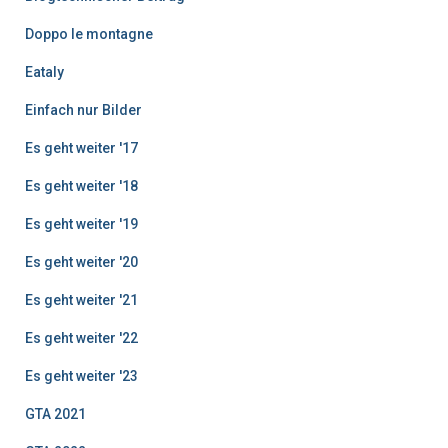
e
Doppo le montagne
Eataly
Einfach nur Bilder
Es geht weiter '17
Es geht weiter '18
Es geht weiter '19
Es geht weiter '20
Es geht weiter '21
Es geht weiter '22
Es geht weiter '23
GTA 2021