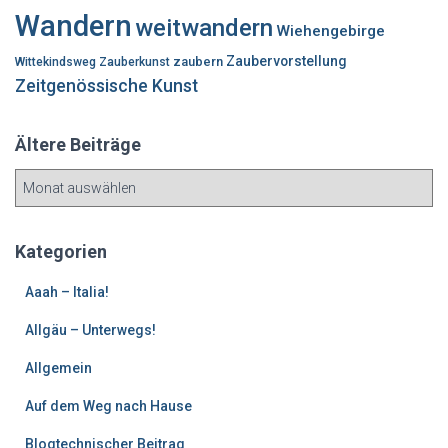
Wandern
weitwandern
Wiehengebirge
Zaubervorstellung
zaubern
Wittekindsweg
Zauberkunst
Zeitgenössische Kunst
Ältere Beiträge
Ä
l
t
e
Kategorien
r
e
Aaah – Italia!
B
Allgäu – Unterwegs!
e
i
Allgemein
t
r
Auf dem Weg nach Hause
ä
g
Blogtechnischer Beitrag