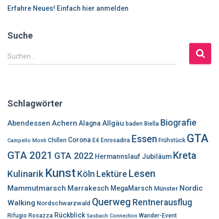
Erfahre Neues! Einfach hier anmelden
Suche
S
Suchen …
u
c
h
e
Schlagwörter
n
n
Biografie
Abendessen
Achern
Allgäu
Alagna
baden
Biella
a
GTA
Essen
c
Corona
Chillen
E4
Enrosadira
Frühstück
Campello Monti
h
GTA 2021
Kreta
GTA 2022
Hermannslauf
Jubiläum
:
Kunst
Lesen
Kulinarik
Lektüre
Köln
Mammutmarsch
Marrakesch
Nordic
MegaMarsch
Münster
Querweg
Rentnerausflug
Walking
Nordschwarzwald
Rückblick
Rifugio Rosazza
Wander-Event
Sasbach Connection