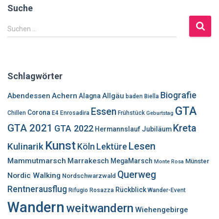
Suche
S
Suchen …
u
c
h
e
Schlagwörter
n
n
Biografie
Abendessen
Achern
Allgäu
Alagna
baden
Biella
a
GTA
Essen
c
Corona
Chillen
E4
Enrosadira
Frühstück
Geburtstag
h
GTA 2021
Kreta
GTA 2022
Hermannslauf
Jubiläum
:
Kunst
Lesen
Kulinarik
Lektüre
Köln
Mammutmarsch
Marrakesch
MegaMarsch
Münster
Monte Rosa
Querweg
Nordic Walking
Nordschwarzwald
Rentnerausflug
Rückblick
Rifugio Rosazza
Wander-Event
Wandern
weitwandern
Wiehengebirge