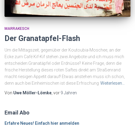
MARRAKESCH
Der Granatapfel-Flash
Um die Mittagszeit, gegenüber der Koutoubia-Moschee, an der
Ecke zum Café Kif-Kif stehen zwei Angebote und ich muss mich
entscheiden:Granatäpfel oder Erdnüsse? Keine Frage, denn die
frische Herstellung dieses roten Saftes direkt am Straßenrand
macht riesigen Appetit darauf! Etwas anstehen muss ich schon,
denn auch bei Einheimischen ist diese Erfrischung
Weiterlesen…
Von
Uwe Möller-Lömke
, vor
9 Jahren
Email Abo
Erfahre Neues! Einfach hier anmelden