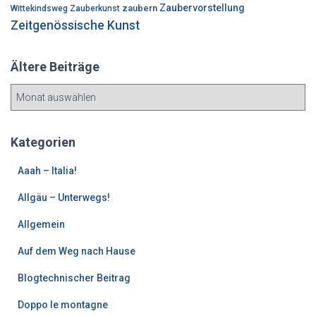
Zaubervorstellung
zaubern
Wittekindsweg
Zauberkunst
Zeitgenössische Kunst
Ältere Beiträge
Ä
l
t
e
Kategorien
r
e
Aaah – Italia!
B
Allgäu – Unterwegs!
e
i
Allgemein
t
r
Auf dem Weg nach Hause
ä
g
Blogtechnischer Beitrag
e
Doppo le montagne