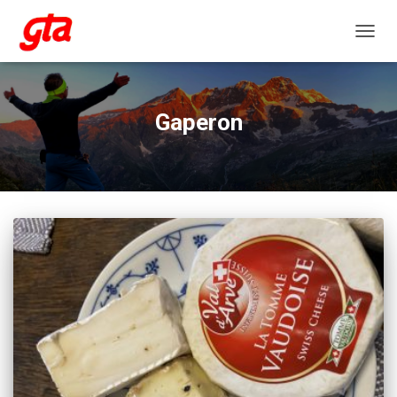
NAVIG
Gaperon