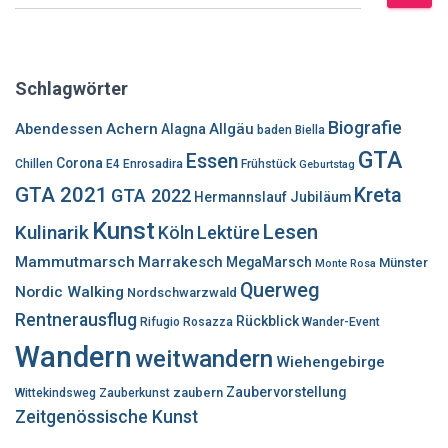
u
c
h
e
Schlagwörter
n
n
Biografie
Abendessen
Achern
Allgäu
Alagna
baden
Biella
a
GTA
Essen
c
Corona
Chillen
E4
Enrosadira
Frühstück
Geburtstag
h
GTA 2021
Kreta
GTA 2022
Hermannslauf
Jubiläum
:
Kunst
Lesen
Kulinarik
Lektüre
Köln
Mammutmarsch
Marrakesch
MegaMarsch
Münster
Monte Rosa
Querweg
Nordic Walking
Nordschwarzwald
Rentnerausflug
Rückblick
Rifugio Rosazza
Wander-Event
Wandern
weitwandern
Wiehengebirge
Zaubervorstellung
zaubern
Wittekindsweg
Zauberkunst
Zeitgenössische Kunst