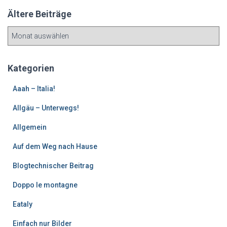
Ältere Beiträge
Ä
l
t
e
Kategorien
r
e
Aaah – Italia!
B
Allgäu – Unterwegs!
e
i
Allgemein
t
r
Auf dem Weg nach Hause
ä
g
Blogtechnischer Beitrag
e
Doppo le montagne
Eataly
Einfach nur Bilder