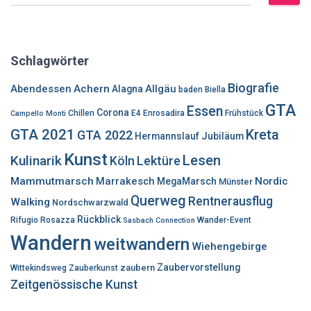
u
c
h
e
Schlagwörter
n
n
Biografie
Abendessen
Achern
Allgäu
Alagna
baden
Biella
a
GTA
Essen
c
Corona
Chillen
E4
Enrosadira
Frühstück
Campello Monti
h
GTA 2021
Kreta
GTA 2022
Hermannslauf
Jubiläum
:
Kunst
Lesen
Kulinarik
Lektüre
Köln
Mammutmarsch
Marrakesch
Nordic
MegaMarsch
Münster
Querweg
Rentnerausflug
Walking
Nordschwarzwald
Rückblick
Rifugio Rosazza
Wander-Event
Sasbach Connection
Wandern
weitwandern
Wiehengebirge
Zaubervorstellung
zaubern
Wittekindsweg
Zauberkunst
Zeitgenössische Kunst