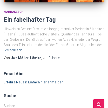
MARRAKESCH
Ein fabelhafter Tag
Hinweis zu Beginn: Dies ist ein langer, intensiver Bericht in 6 Kapiteln
(Flashs) 1. Das authentische Viertel 2. Quartier des Tanneurs – bei
den Gerbern 3. Der Blick auf den Hohen Atlas 4. Wieder der Weg 5.
Souk des Teinturiers – der Hof der Färber 6. Jardin Majorelle – der
Weiterlesen…
Von
Uwe Möller-Lömke
, vor
9 Jahren
Email Abo
Erfahre Neues! Einfach hier anmelden
Suche
S
Suchen …