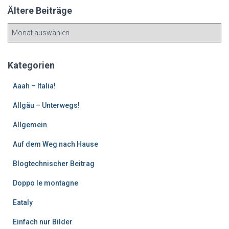
Ältere Beiträge
Ä
l
t
e
Kategorien
r
e
Aaah – Italia!
B
Allgäu – Unterwegs!
e
i
Allgemein
t
r
Auf dem Weg nach Hause
ä
g
Blogtechnischer Beitrag
e
Doppo le montagne
Eataly
Einfach nur Bilder