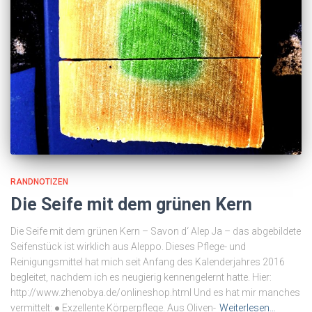
RANDNOTIZEN
Die Seife mit dem grünen Kern
Die Seife mit dem grünen Kern – Savon d‘ Alep Ja – das abgebildete
Seifenstück ist wirklich aus Aleppo. Dieses Pflege- und
Reinigungsmittel hat mich seit Anfang des Kalenderjahres 2016
begleitet, nachdem ich es neugierig kennengelernt hatte. Hier:
http://www.zhenobya.de/onlineshop.html Und es hat mir manches
vermittelt: ● Exzellente Körperpflege. Aus Oliven-
Weiterlesen…