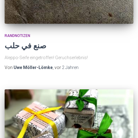
RANDNOTIZEN
صنع في حلب
Aleppo-Seife eingetroffen! Geruchserlebnis!
Von
Uwe Möller-Lömke
, vor
2 Jahren