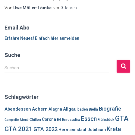
Von
Uwe Möller-Lömke
, vor
9 Jahren
Email Abo
Erfahre Neues! Einfach hier anmelden
Suche
S
Suchen …
u
c
h
e
Schlagwörter
n
n
Biografie
Abendessen
Achern
Allgäu
Alagna
baden
Biella
a
GTA
Essen
c
Corona
Chillen
E4
Enrosadira
Frühstück
Campello Monti
h
GTA 2021
Kreta
GTA 2022
Hermannslauf
Jubiläum
: