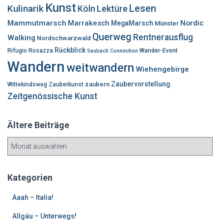
Kunst
Lesen
Kulinarik
Lektüre
Köln
Mammutmarsch
Marrakesch
Nordic
MegaMarsch
Münster
Querweg
Rentnerausflug
Walking
Nordschwarzwald
Rückblick
Rifugio Rosazza
Wander-Event
Sasbach Connection
Wandern
weitwandern
Wiehengebirge
Zaubervorstellung
zaubern
Wittekindsweg
Zauberkunst
Zeitgenössische Kunst
Ältere Beiträge
Ä
l
t
e
Kategorien
r
e
Aaah – Italia!
B
Allgäu – Unterwegs!
e