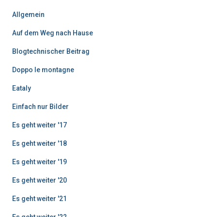
i
Allgemein
t
r
Auf dem Weg nach Hause
ä
g
Blogtechnischer Beitrag
e
Doppo le montagne
Eataly
Einfach nur Bilder
Es geht weiter '17
Es geht weiter '18
Es geht weiter '19
Es geht weiter '20
Es geht weiter '21
Es geht weiter '22