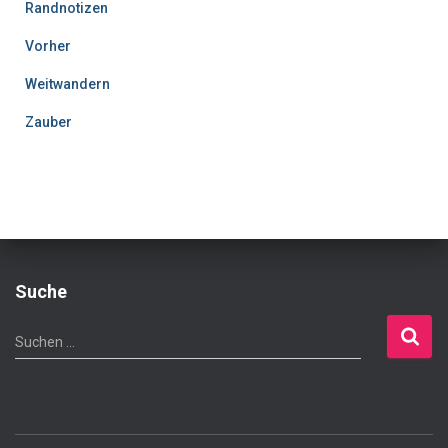
Randnotizen
Vorher
Weitwandern
Zauber
Suche
S
Suchen …
u
c
h
e
n