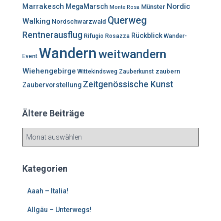
Marrakesch
Nordic
MegaMarsch
Münster
Monte Rosa
Querweg
Walking
Nordschwarzwald
Rentnerausflug
Rückblick
Rifugio Rosazza
Wander-
Wandern
weitwandern
Event
Wiehengebirge
zaubern
Wittekindsweg
Zauberkunst
Zeitgenössische Kunst
Zaubervorstellung
Ältere Beiträge
Ä
l
t
e
Kategorien
r
e
Aaah – Italia!
B
e
Allgäu – Unterwegs!
i