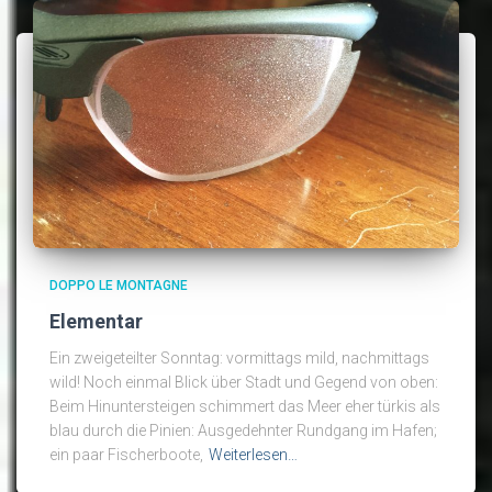
DOPPO LE MONTAGNE
Elementar
Ein zweigeteilter Sonntag: vormittags mild, nachmittags
wild! Noch einmal Blick über Stadt und Gegend von oben:
Beim Hinuntersteigen schimmert das Meer eher türkis als
blau durch die Pinien: Ausgedehnter Rundgang im Hafen;
ein paar Fischerboote,
Weiterlesen…