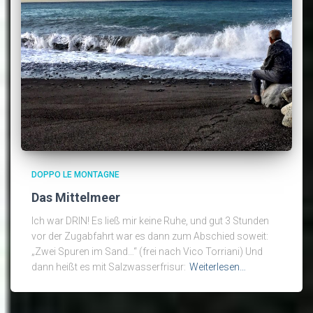
DOPPO LE MONTAGNE
Das Mittelmeer
Ich war DRIN! Es ließ mir keine Ruhe, und gut 3 Stunden
vor der Zugabfahrt war es dann zum Abschied soweit:
„Zwei Spuren im Sand…“ (frei nach Vico Torriani) Und
dann heißt es mit Salzwasserfrisur:
Weiterlesen…