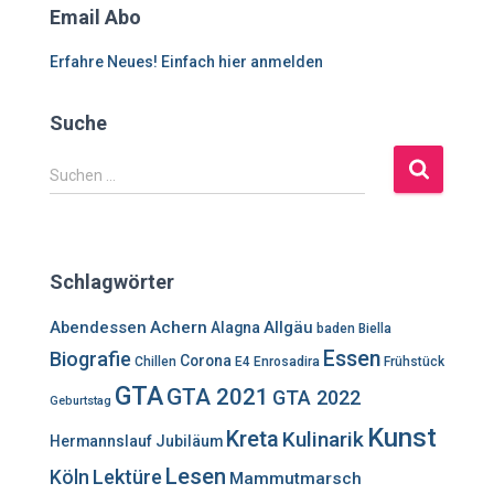
Email Abo
Erfahre Neues! Einfach hier anmelden
Suche
S
Suchen …
u
c
h
e
Schlagwörter
n
n
Abendessen
Achern
Allgäu
Alagna
baden
Biella
a
Essen
Biografie
c
Corona
Chillen
E4
Enrosadira
Frühstück
h
GTA
GTA 2021
GTA 2022
Geburtstag
:
Kunst
Kreta
Kulinarik
Hermannslauf
Jubiläum
Lesen
Lektüre
Köln
Mammutmarsch