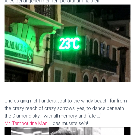
Alles bei angenehmer Temperatur um halb elf:
Und es ging nicht anders: „out to the windy beach, far from
the crazy reach of crazy sorrows, yes, to dance beneath
the Diamond sky… with all memory and fate …“
Mr. Tambourine Man
– das musste sein!