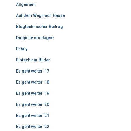
Allgemein
t
r
Auf dem Weg nach Hause
ä
g
Blogtechnischer Beitrag
e
Doppo le montagne
Eataly
Einfach nur Bilder
Es geht weiter '17
Es geht weiter '18
Es geht weiter '19
Es geht weiter '20
Es geht weiter '21
Es geht weiter '22