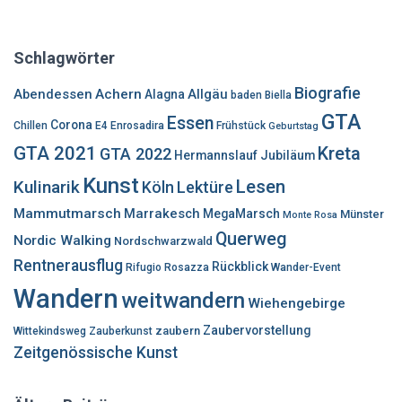
c
h
e
Schlagwörter
n
n
Biografie
Abendessen
Achern
Allgäu
Alagna
baden
Biella
a
GTA
Essen
c
Corona
Chillen
E4
Enrosadira
Frühstück
Geburtstag
h
GTA 2021
Kreta
GTA 2022
Hermannslauf
Jubiläum
:
Kunst
Lesen
Kulinarik
Lektüre
Köln
Mammutmarsch
Marrakesch
MegaMarsch
Münster
Monte Rosa
Querweg
Nordic Walking
Nordschwarzwald
Rentnerausflug
Rückblick
Rifugio Rosazza
Wander-Event
Wandern
weitwandern
Wiehengebirge
Zaubervorstellung
zaubern
Wittekindsweg
Zauberkunst
Zeitgenössische Kunst