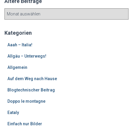
Ältere Beiträge
Ä
l
t
e
Kategorien
r
e
Aaah – Italia!
B
Allgäu – Unterwegs!
e
i
Allgemein
t
r
Auf dem Weg nach Hause
ä
g
Blogtechnischer Beitrag
e
Doppo le montagne
Eataly
Einfach nur Bilder