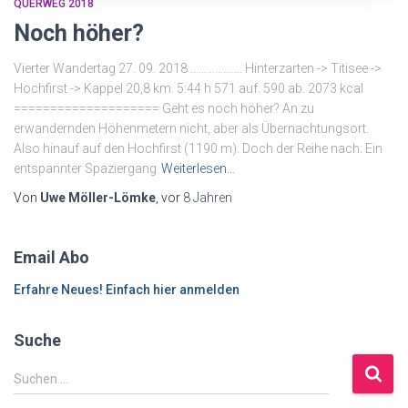
QUERWEG 2018
Noch höher?
Vierter Wandertag 27. 09. 2018 ………………. Hinterzarten -> Titisee ->
Hochfirst -> Kappel 20,8 km. 5:44 h 571 auf. 590 ab. 2073 kcal
==================== Geht es noch höher? An zu
erwandernden Höhenmetern nicht, aber als Übernachtungsort.
Also hinauf auf den Hochfirst (1190 m). Doch der Reihe nach: Ein
entspannter Spaziergang
Weiterlesen…
Von
Uwe Möller-Lömke
, vor
8 Jahren
Email Abo
Erfahre Neues! Einfach hier anmelden
Suche
S
Suchen …
u