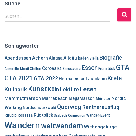
Suche
S
Suchen …
u
c
h
e
Schlagwörter
n
n
Biografie
Abendessen
Achern
Allgäu
Alagna
baden
Biella
a
GTA
Essen
c
Corona
Chillen
E4
Enrosadira
Frühstück
Campello Monti
h
GTA 2021
Kreta
GTA 2022
Hermannslauf
Jubiläum
:
Kunst
Lesen
Kulinarik
Lektüre
Köln
Mammutmarsch
Marrakesch
Nordic
MegaMarsch
Münster
Querweg
Rentnerausflug
Walking
Nordschwarzwald
Rückblick
Rifugio Rosazza
Wander-Event
Sasbach Connection
Wandern
weitwandern
Wiehengebirge
Zaubervorstellung