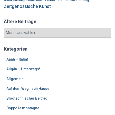
zaubern
Wittekindsweg
Zauberkunst
Zeitgenössische Kunst
Ältere Beiträge
Ä
l
t
e
Kategorien
r
e
Aaah – Italia!
B
Allgäu – Unterwegs!
e
i
Allgemein
t
r
Auf dem Weg nach Hause
ä
g
Blogtechnischer Beitrag
e
Doppo le montagne