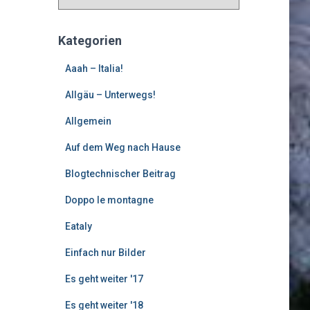
l
t
e
Kategorien
r
e
Aaah – Italia!
B
Allgäu – Unterwegs!
e
i
Allgemein
t
r
Auf dem Weg nach Hause
ä
g
Blogtechnischer Beitrag
e
Doppo le montagne
Eataly
Einfach nur Bilder
Es geht weiter '17
Es geht weiter '18