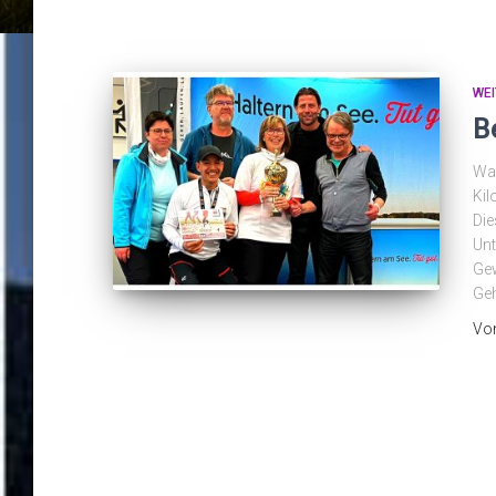
WE
B
Wa
Kil
Die
Unt
Gew
Geh
Vo