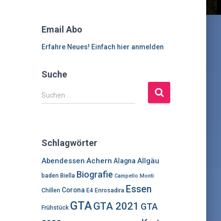
Email Abo
Erfahre Neues! Einfach hier anmelden
Suche
S
Suchen …
u
c
h
e
Schlagwörter
n
n
Abendessen
Achern
Allgäu
Alagna
a
Biografie
baden
Biella
Campello Monti
c
Essen
h
Corona
Chillen
E4
Enrosadira
:
GTA
GTA 2021
GTA
Frühstück