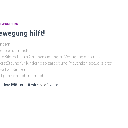
ITWANDERN
ewegung hilft!
ndern.
ometer sammeln.
se Kilometer als Gruppenleistung zu Verfügung stellen als
erstützung für Kinderhospizarbeit und Prävention sexualisierter
alt an Kindern.
t ganz einfach: mitmachen!
n
Uwe Möller-Lömke
, vor
2 Jahren