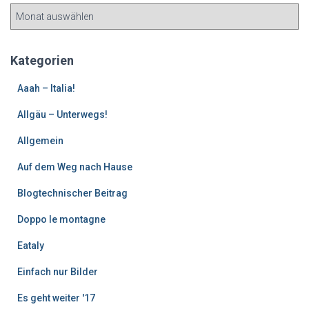
Ä
l
t
e
Kategorien
r
e
Aaah – Italia!
B
Allgäu – Unterwegs!
e
i
Allgemein
t
r
Auf dem Weg nach Hause
ä
g
Blogtechnischer Beitrag
e
Doppo le montagne
Eataly
Einfach nur Bilder
Es geht weiter '17