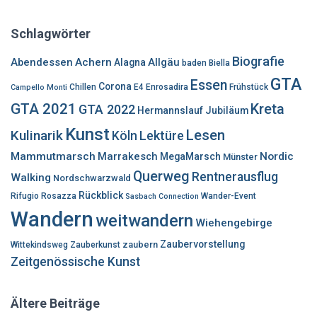
h
e
Schlagwörter
n
n
Biografie
Abendessen
Achern
Allgäu
Alagna
baden
Biella
a
GTA
Essen
c
Corona
Chillen
E4
Enrosadira
Frühstück
Campello Monti
h
GTA 2021
Kreta
GTA 2022
Hermannslauf
Jubiläum
:
Kunst
Lesen
Kulinarik
Lektüre
Köln
Mammutmarsch
Marrakesch
Nordic
MegaMarsch
Münster
Querweg
Rentnerausflug
Walking
Nordschwarzwald
Rückblick
Rifugio Rosazza
Wander-Event
Sasbach Connection
Wandern
weitwandern
Wiehengebirge
Zaubervorstellung
zaubern
Wittekindsweg
Zauberkunst
Zeitgenössische Kunst
Ältere Beiträge