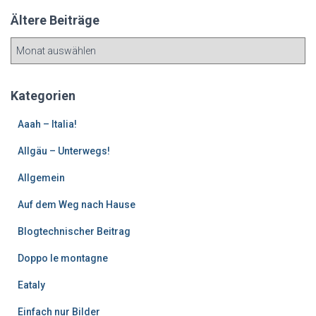
Ältere Beiträge
Ä
l
t
e
Kategorien
r
e
Aaah – Italia!
B
Allgäu – Unterwegs!
e
i
Allgemein
t
r
Auf dem Weg nach Hause
ä
g
Blogtechnischer Beitrag
e
Doppo le montagne
Eataly
Einfach nur Bilder