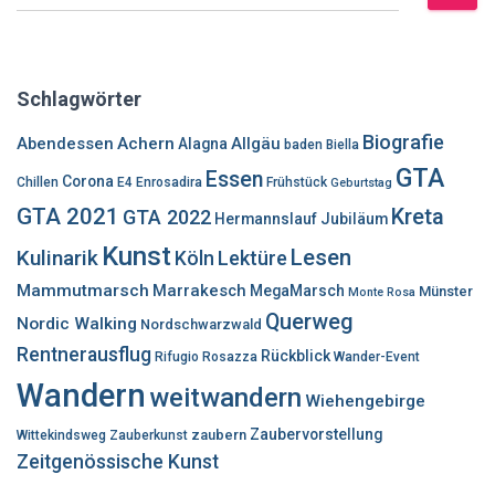
u
c
h
e
Schlagwörter
n
n
Biografie
Abendessen
Achern
Allgäu
Alagna
baden
Biella
a
GTA
Essen
c
Corona
Chillen
E4
Enrosadira
Frühstück
Geburtstag
h
GTA 2021
Kreta
GTA 2022
Hermannslauf
Jubiläum
:
Kunst
Lesen
Kulinarik
Lektüre
Köln
Mammutmarsch
Marrakesch
MegaMarsch
Münster
Monte Rosa
Querweg
Nordic Walking
Nordschwarzwald
Rentnerausflug
Rückblick
Rifugio Rosazza
Wander-Event
Wandern
weitwandern
Wiehengebirge
Zaubervorstellung
zaubern
Wittekindsweg
Zauberkunst
Zeitgenössische Kunst